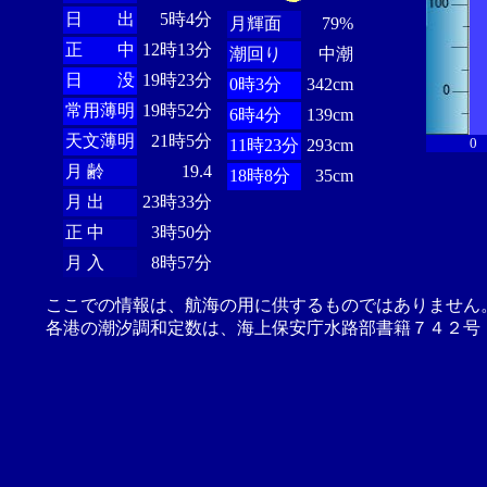
日 出
5時4分
月輝面
79%
正 中
12時13分
潮回り
中潮
日 没
19時23分
0時3分
342cm
常用薄明
19時52分
6時4分
139cm
天文薄明
21時5分
0
11時23分
293cm
月 齢
19.4
18時8分
35cm
月 出
23時33分
正 中
3時50分
月 入
8時57分
ここでの情報は、航海の用に供するものではありません
各港の潮汐調和定数は、海上保安庁水路部書籍７４２号