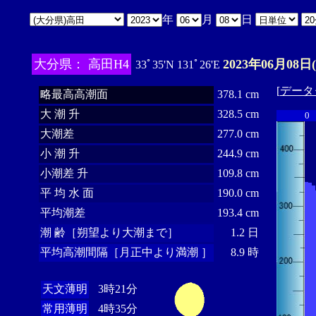
年
月
日
大分県： 高田H4
2023年06月08日
33ﾟ35'N 131ﾟ26'E
[
データ
略最高高潮面
378.1 cm
大 潮 升
328.5 cm
0
大潮差
277.0 cm
小 潮 升
244.9 cm
小潮差 升
109.8 cm
平 均 水 面
190.0 cm
平均潮差
193.4 cm
潮 齢［朔望より大潮まで］
1.2 日
平均高潮間隔［月正中より満潮 ］
8.9 時
天文薄明
3時21分
常用薄明
4時35分