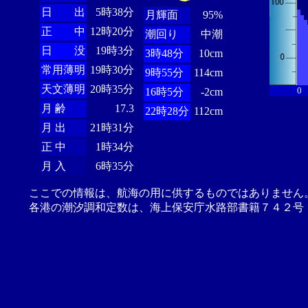
日 出
5時38分
月輝面
95%
正 中
12時20分
潮回り
中潮
日 没
19時3分
3時48分
10cm
常用薄明
19時30分
9時55分
114cm
天文薄明
20時35分
0
16時5分
-2cm
月 齢
17.3
22時28分
112cm
月 出
21時31分
正 中
1時34分
月 入
6時35分
ここでの情報は、航海の用に供するものではありません
各港の潮汐調和定数は、海上保安庁水路部書籍７４２号