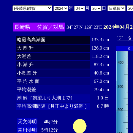
年
月
日
長崎県： 佐賀／対馬
2024年04月
34ﾟ27'N 129ﾟ23'E
[
データ
略最高高潮面
133.3 cm
大 潮 升
126.0 cm
0
大潮差
118.2 cm
小 潮 升
87.3 cm
小潮差 升
40.6 cm
平 均 水 面
67.0 cm
平均潮差
79.4 cm
潮 齢［朔望より大潮まで］
1.0 日
平均高潮間隔［月正中より満潮 ］
8.7 時
天文薄明
4時7分
常用薄明
5時12分