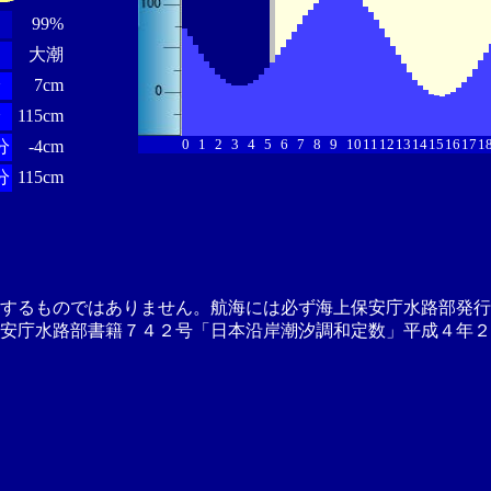
99%
大潮
分
7cm
分
115cm
0
1
2
3
4
5
6
7
8
9
10
11
12
13
14
15
16
17
1
分
-4cm
分
115cm
供するものではありません。航海には必ず海上保安庁水路部発行
安庁水路部書籍７４２号「日本沿岸潮汐調和定数」平成４年２