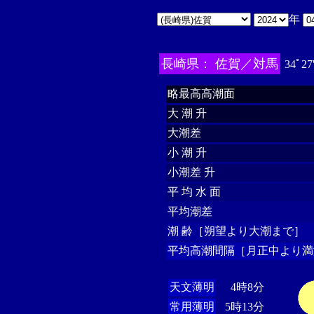
年
長崎県： 佐賀／対馬
34ﾟ27
略最高高潮面
大 潮 升
大潮差
小 潮 升
小潮差 升
平 均 水 面
平均潮差
潮 齢［朔望より大潮まで］
平均高潮間隔［月正中より満
天文薄明
4時8分
常用薄明
5時13分