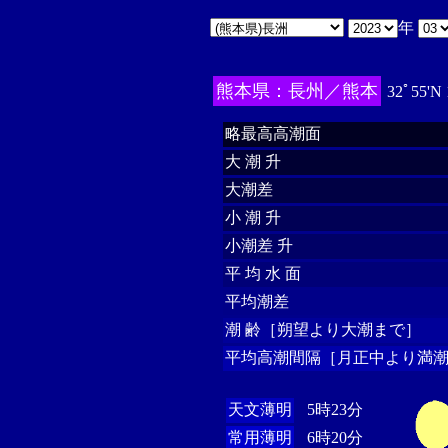
年
熊本県：長州／熊本
32ﾟ55'N
略最高高潮面
大 潮 升
大潮差
小 潮 升
小潮差 升
平 均 水 面
平均潮差
潮 齢［朔望より大潮まで］
平均高潮間隔［月正中より満潮
天文薄明
5時23分
常用薄明
6時20分