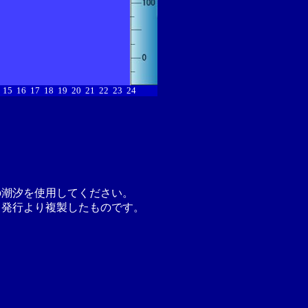
15
16
17
18
19
20
21
22
23
24
の潮汐を使用してください。
月発行より複製したものです。