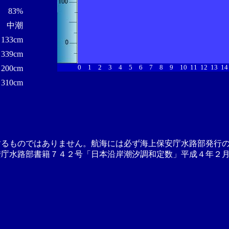
83%
中潮
133cm
339cm
0
1
2
3
4
5
6
7
8
9
10
11
12
13
14
200cm
310cm
するものではありません。航海には必ず海上保安庁水路部発行
安庁水路部書籍７４２号「日本沿岸潮汐調和定数」平成４年２