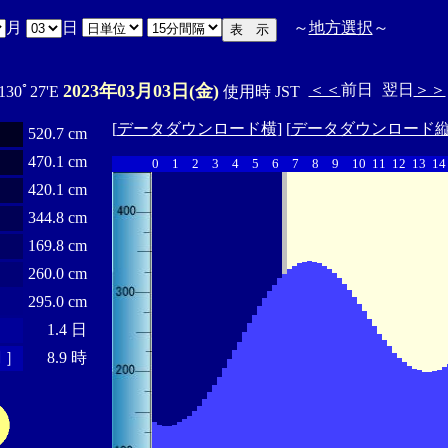
月
日
～
地方選択
～
2023年03月03日(金)
＜＜
前日
翌日
＞＞
 130ﾟ27'E
使用時 JST
[
データダウンロード横
] [
データダウンロード
520.7 cm
470.1 cm
0
1
2
3
4
5
6
7
8
9
10
11
12
13
14
420.1 cm
344.8 cm
169.8 cm
260.0 cm
295.0 cm
1.4 日
 ］
8.9 時