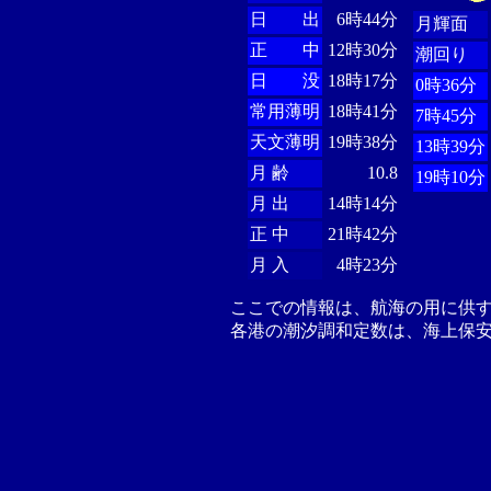
日 出
6時44分
月輝面
正 中
12時30分
潮回り
日 没
18時17分
0時36分
常用薄明
18時41分
7時45分
天文薄明
19時38分
13時39分
月 齢
10.8
19時10分
月 出
14時14分
正 中
21時42分
月 入
4時23分
ここでの情報は、航海の用に供
各港の潮汐調和定数は、海上保