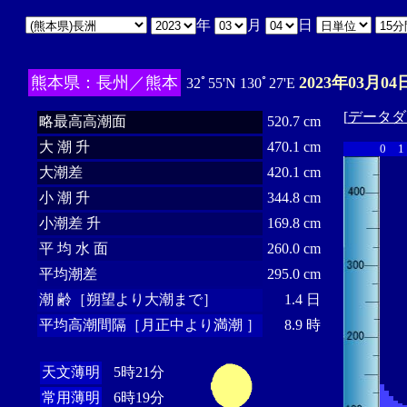
年
月
日
熊本県：長州／熊本
2023年03月04
32ﾟ55'N 130ﾟ27'E
[
データダ
略最高高潮面
520.7 cm
大 潮 升
470.1 cm
0
1
大潮差
420.1 cm
小 潮 升
344.8 cm
小潮差 升
169.8 cm
平 均 水 面
260.0 cm
平均潮差
295.0 cm
潮 齢［朔望より大潮まで］
1.4 日
平均高潮間隔［月正中より満潮 ］
8.9 時
天文薄明
5時21分
常用薄明
6時19分