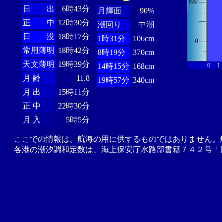
日 出
6時43分
月輝面
90%
正 中
12時30分
潮回り
中潮
日 没
18時17分
1時31分
106cm
常用薄明
18時42分
8時19分
370cm
天文薄明
19時39分
0
1
14時15分
168cm
月 齢
11.8
19時57分
340cm
月 出
15時11分
正 中
22時30分
月 入
5時5分
ここでの情報は、航海の用に供するものではありません。
各港の潮汐調和定数は、海上保安庁水路部書籍７４２号「