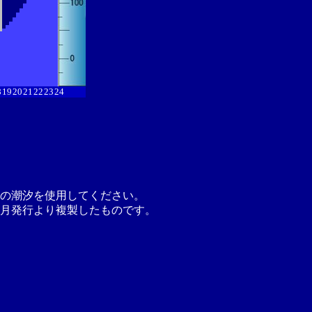
8
19
20
21
22
23
24
の潮汐を使用してください。
月発行より複製したものです。