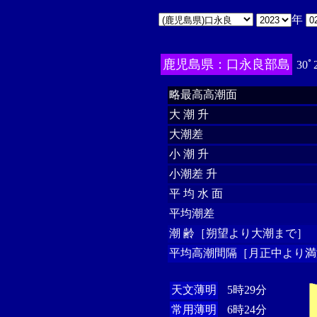
年
鹿児島県：口永良部島
30ﾟ
略最高高潮面
大 潮 升
大潮差
小 潮 升
小潮差 升
平 均 水 面
平均潮差
潮 齢［朔望より大潮まで］
平均高潮間隔［月正中より満
天文薄明
5時29分
常用薄明
6時24分