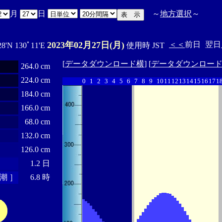
月
日
～
地方選択
～
2023年02月27日(月)
＜＜
前日
翌日
28'N 130ﾟ11'E
使用時 JST
[
データダウンロード横
] [
データダウンロー
264.0 cm
224.0 cm
0
1
2
3
4
5
6
7
8
9
10
11
12
13
14
15
16
17
1
184.0 cm
166.0 cm
68.0 cm
132.0 cm
126.0 cm
1.2 日
潮 ］
6.8 時