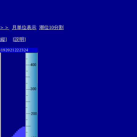
＞＞
月単位表示
潮位10分割
ド縦
] [
説明
]
8
19
20
21
22
23
24