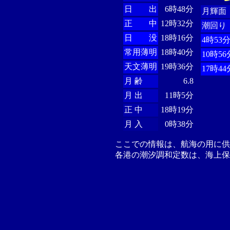
日 出
6時48分
月輝面
正 中
12時32分
潮回り
日 没
18時16分
4時53
常用薄明
18時40分
10時56
天文薄明
19時36分
17時44
月 齢
6.8
月 出
11時5分
正 中
18時19分
月 入
0時38分
ここでの情報は、航海の用に
各港の潮汐調和定数は、海上保