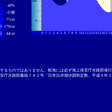
48%
小潮
分
77cm
分
179cm
0
1
2
3
4
5
6
7
8
9
10
11
12
13
14
15
16
17
1
分
44cm
供するものではありません。航海には必ず海上保安庁水路部発行
安庁水路部書籍７４２号「日本沿岸潮汐調和定数」平成４年２