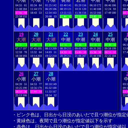
小潮
小潮
小潮
長潮
若潮
中潮
中潮
04:55
61
05:34
84
01:25
142
03:40
141
05:20
156
06:10
172
06:46
186
03:
11:08
184
11:44
173
06:29
106
08:19
121
10:31
120
11:40
108
12:24
93
09:
17:41
48
18:43
53
12:34
163
13:55
155
15:36
156
16:53
166
17:49
180
16:
23:58
155
.
.
20:08
53
21:44
45
22:56
31
23:49
15
.
.
22:
19
20
21
22
23
24
25
大潮
大潮
大潮
中潮
中潮
中潮
中潮
00:32
3
01:09
-4
01:44
-7
02:16
-4
02:48
4
03:18
17
03:49
35
06:
07:17
197
07:45
205
08:13
209
08:39
211
09:05
209
09:31
205
09:58
199
12:
12:59
78
13:32
64
14:03
51
14:33
41
15:05
33
15:38
30
16:14
31
17:
18:34
193
19:14
203
19:52
210
20:29
211
21:06
207
21:44
198
22:25
184
.
26
27
28
小潮
小潮
小潮
04:20
55
04:53
77
00:18
149
03:
10:25
190
10:56
179
05:32
100
09:
16:54
36
17:44
44
11:33
167
15:
23:13
166
.
.
18:54
52
22:
・ピンク色は、日出から日没のあいだで且つ潮位が指定
・黄緑色は、夜間で且つ潮位が指定値以下を示す
・赤色は、日出から日没のあいだで且つ潮位が指定値以