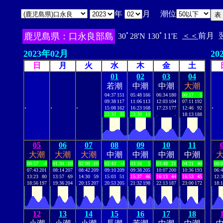
年
月 潮位
鹿児島県：口永良部島
＜＜
前月
30ﾟ28'N 130ﾟ11'E
2023年02月
20
日
月
火
水
木
金
土
01
02
03
04
若潮
中潮
中潮
大潮
04:37
151
05:48
166
06:34
180
00:17
5
09:38
117
11:06
113
12:03
104
07:11
192
.
.
.
.
15:08
162
16:23
168
17:23
177
12:46
92
22:33
35
23:30
19
.
.
18:13
188
05
06
07
08
09
10
11
大潮
大潮
大潮
中潮
中潮
中潮
中潮
00:57
-4
01:34
-10
02:09
-10
02:43
-4
03:16
5
03:48
21
04:21
40
00:
07:43
201
08:14
207
08:42
209
09:10
209
09:38
205
10:07
200
10:36
193
06:
13:23
80
13:57
69
14:30
59
15:03
51
15:37
46
16:13
44
16:53
45
12:
18:56
197
19:36
204
20:15
207
20:53
205
21:32
198
22:13
187
23:00
172
18:
12
13
14
15
16
17
18