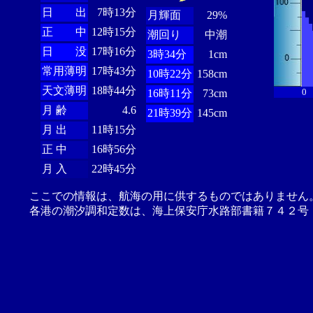
日 出
7時13分
月輝面
29%
正 中
12時15分
潮回り
中潮
日 没
17時16分
3時34分
1cm
常用薄明
17時43分
10時22分
158cm
天文薄明
18時44分
0
16時11分
73cm
月 齢
4.6
21時39分
145cm
月 出
11時15分
正 中
16時56分
月 入
22時45分
ここでの情報は、航海の用に供するものではありません
各港の潮汐調和定数は、海上保安庁水路部書籍７４２号