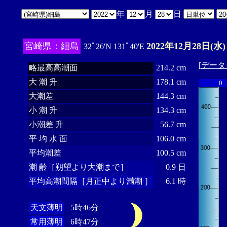
年
月
日
宮崎県：細島
2022年12月28日(水)
32ﾟ26'N 131ﾟ40'E
[
データ
略最高高潮面
214.2 cm
大 潮 升
178.1 cm
0
大潮差
144.3 cm
小 潮 升
134.3 cm
小潮差 升
56.7 cm
平 均 水 面
106.0 cm
平均潮差
100.5 cm
潮 齢［朔望より大潮まで］
0.9 日
平均高潮間隔［月正中より満潮 ］
6.1 時
天文薄明
5時46分
常用薄明
6時47分