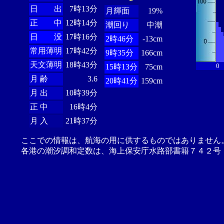
日 出
7時13分
月輝面
19%
正 中
12時14分
潮回り
中潮
日 没
17時16分
2時46分
-13cm
常用薄明
17時42分
9時35分
166cm
天文薄明
18時43分
0
15時13分
75cm
月 齢
3.6
20時41分
159cm
月 出
10時39分
正 中
16時4分
月 入
21時37分
ここでの情報は、航海の用に供するものではありません
各港の潮汐調和定数は、海上保安庁水路部書籍７４２号