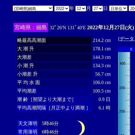
年
月
日
宮崎県：細島
2022年12月27日(火)
32ﾟ26'N 131ﾟ40'E
[
データ
略最高高潮面
214.2 cm
大 潮 升
178.1 cm
0
大潮差
144.3 cm
小 潮 升
134.3 cm
小潮差 升
56.7 cm
平 均 水 面
106.0 cm
平均潮差
100.5 cm
潮 齢［朔望より大潮まで］
0.9 日
平均高潮間隔［月正中より満潮 ］
6.1 時
天文薄明
5時46分
常用薄明
6時46分