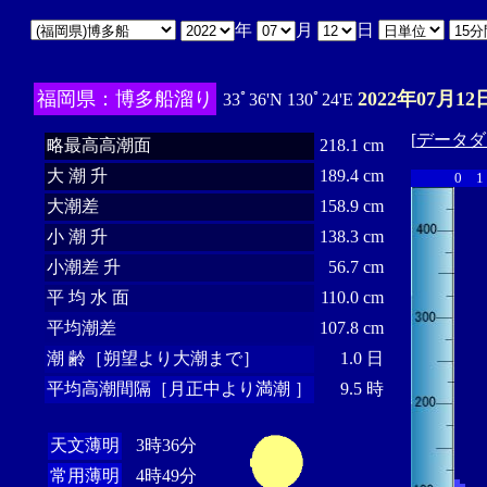
年
月
日
福岡県：博多船溜り
2022年07月12
33ﾟ36'N 130ﾟ24'E
[
データダ
略最高高潮面
218.1 cm
大 潮 升
189.4 cm
0
1
大潮差
158.9 cm
小 潮 升
138.3 cm
小潮差 升
56.7 cm
平 均 水 面
110.0 cm
平均潮差
107.8 cm
潮 齢［朔望より大潮まで］
1.0 日
平均高潮間隔［月正中より満潮 ］
9.5 時
天文薄明
3時36分
常用薄明
4時49分