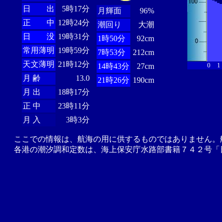
日 出
5時17分
月輝面
96%
正 中
12時24分
潮回り
大潮
日 没
19時31分
1時50分
92cm
常用薄明
19時59分
7時53分
212cm
天文薄明
21時12分
0
1
14時43分
27cm
月 齢
13.0
21時26分
190cm
月 出
18時17分
正 中
23時11分
月 入
3時3分
ここでの情報は、航海の用に供するものではありません。
各港の潮汐調和定数は、海上保安庁水路部書籍７４２号「