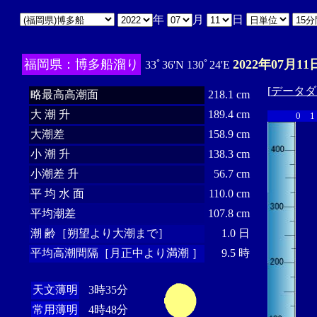
年
月
日
福岡県：博多船溜り
2022年07月11
33ﾟ36'N 130ﾟ24'E
[
データダ
略最高高潮面
218.1 cm
大 潮 升
189.4 cm
0
1
大潮差
158.9 cm
小 潮 升
138.3 cm
小潮差 升
56.7 cm
平 均 水 面
110.0 cm
平均潮差
107.8 cm
潮 齢［朔望より大潮まで］
1.0 日
平均高潮間隔［月正中より満潮 ］
9.5 時
天文薄明
3時35分
常用薄明
4時48分