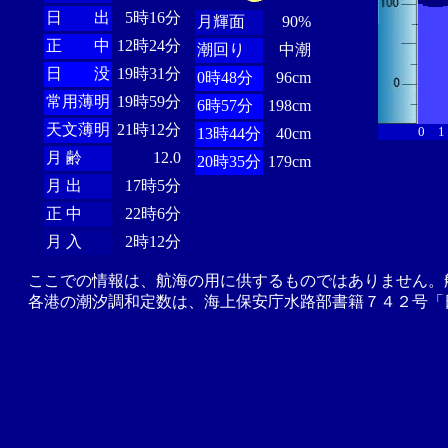
日 出
5時16分
月輝面
90%
正 中
12時24分
潮回り
中潮
日 没
19時31分
0時48分
96cm
常用薄明
19時59分
6時57分
198cm
天文薄明
21時12分
0
1
13時44分
40cm
月 齢
12.0
20時35分
179cm
月 出
17時5分
正 中
22時6分
月 入
2時12分
ここでの情報は、航海の用に供するものではありません。
各港の潮汐調和定数は、海上保安庁水路部書籍７４２号「