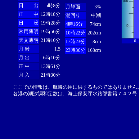
日 出
5時8分
月輝面
3%
正 中
12時18分
潮回り
中潮
日 没
19時28分
4時16分
74cm
常用薄明
19時56分
10時22分
202cm
天文薄明
21時10分
0
17時23分
8cm
月 齢
1.5
23時36分
168cm
月 出
6時10分
正 中
13時51分
月 入
21時30分
ここでの情報は、航海の用に供するものではありません
各港の潮汐調和定数は、海上保安庁水路部書籍７４２号