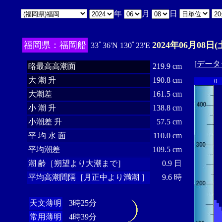
年
月
日
福岡県：福岡船
2024年06月08日(
33ﾟ36'N 130ﾟ23'E
[
データ
略最高高潮面
219.9 cm
大 潮 升
190.8 cm
0
大潮差
161.5 cm
小 潮 升
138.8 cm
小潮差 升
57.5 cm
平 均 水 面
110.0 cm
平均潮差
109.5 cm
潮 齢［朔望より大潮まで］
0.9 日
平均高潮間隔［月正中より満潮 ］
9.6 時
天文薄明
3時25分
常用薄明
4時39分