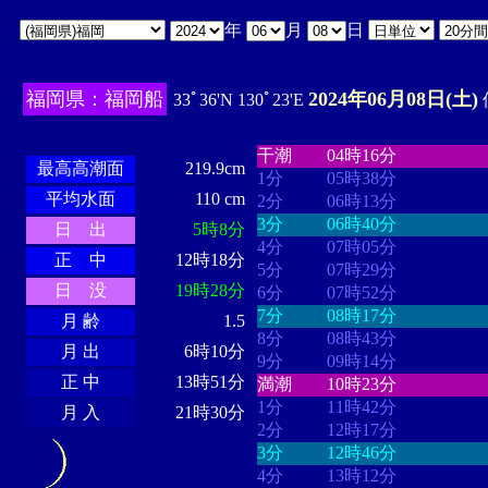
年
月
日
福岡県：福岡船
2024年06月08日(土)
33ﾟ36'N 130ﾟ23'E
・・・・
・・・・・・・・
・
・・・・・・
・・・・・・
干潮
04時16分
最高高潮面
219.9cm
1分
05時38分
平均水面
110 cm
2分
06時13分
3分
06時40分
日 出
5時8分
4分
07時05分
正 中
12時18分
5分
07時29分
日 没
19時28分
6分
07時52分
7分
08時17分
月 齢
1.5
8分
08時43分
月 出
6時10分
9分
09時14分
正 中
13時51分
満潮
10時23分
1分
11時42分
月 入
21時30分
2分
12時17分
3分
12時46分
4分
13時12分