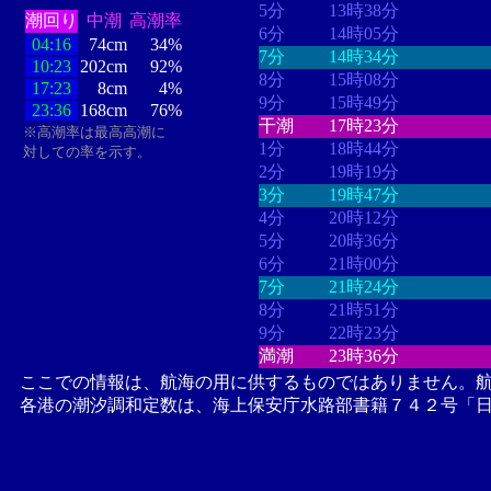
5分
13時38分
潮回り
中潮
高潮率
6分
14時05分
04:16
74cm
34%
7分
14時34分
10:23
202cm
92%
8分
15時08分
17:23
8cm
4%
9分
15時49分
23:36
168cm
76%
干潮
17時23分
※高潮率は最高高潮に
1分
18時44分
対しての率を示す。
2分
19時19分
3分
19時47分
4分
20時12分
5分
20時36分
6分
21時00分
7分
21時24分
8分
21時51分
9分
22時23分
満潮
23時36分
ここでの情報は、航海の用に供するものではありません。
各港の潮汐調和定数は、海上保安庁水路部書籍７４２号「