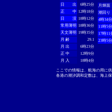
日 出
6時25分
月輝面
正 中
12時18分
潮回り
日 没
18時12分
4時34
常用薄明
18時36分
11時5
天文薄明
19時35分
17時11
月 齢
29.1
23時5
月 出
6時23分
正 中
12時9分
月 入
18時4分
ここでの情報は、航海の用に
各港の潮汐調和定数は、海上保