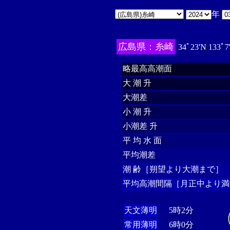
年
広島県：糸崎
34ﾟ23'N 133ﾟ7
略最高高潮面
大 潮 升
大潮差
小 潮 升
小潮差 升
平 均 水 面
平均潮差
潮 齢［朔望より大潮まで］
平均高潮間隔［月正中より満
天文薄明
5時2分
常用薄明
6時0分