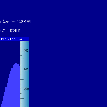
位表示
潮位10分割
ド縦
] [
説明
]
8
19
20
21
22
23
24