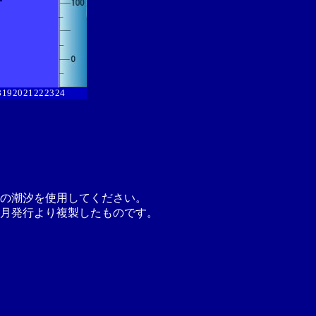
8
19
20
21
22
23
24
の潮汐を使用してください。
月発行より複製したものです。