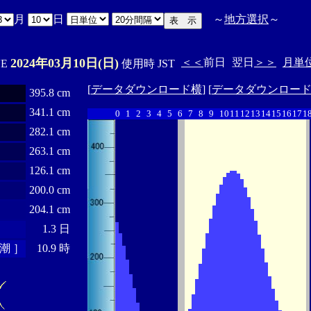
月
日
～
地方選択
～
2024年03月10日(日)
＜＜
前日
翌日
＞＞
月単
'E
使用時 JST
[
データダウンロード横
] [
データダウンロー
395.8 cm
341.1 cm
0
1
2
3
4
5
6
7
8
9
10
11
12
13
14
15
16
17
1
282.1 cm
263.1 cm
126.1 cm
200.0 cm
204.1 cm
1.3 日
潮 ］
10.9 時