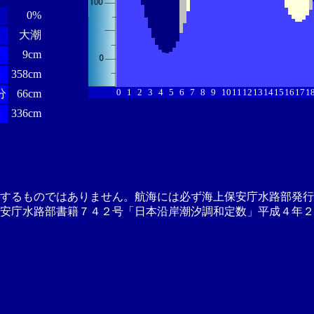
0%
大潮
分
9cm
分
358cm
0
1
2
3
4
5
6
7
8
9
10
11
12
13
14
15
16
17
1
分
66cm
分
336cm
供するものではありません。航海には必ず海上保安庁水路部発行
安庁水路部書籍７４２号「日本沿岸潮汐調和定数」平成４年２