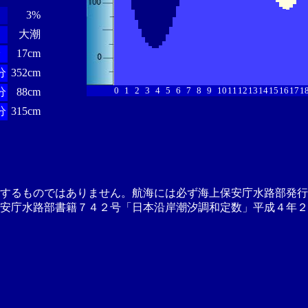
3%
大潮
分
17cm
分
352cm
0
1
2
3
4
5
6
7
8
9
10
11
12
13
14
15
16
17
1
分
88cm
分
315cm
供するものではありません。航海には必ず海上保安庁水路部発行
安庁水路部書籍７４２号「日本沿岸潮汐調和定数」平成４年２