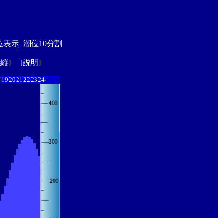
位表示
潮位10分割
ド縦
] [
説明
]
8
19
20
21
22
23
24