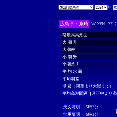
年
広島県：糸崎
34ﾟ23'N 133ﾟ7
略最高高潮面
大 潮 升
大潮差
小 潮 升
小潮差 升
平 均 水 面
平均潮差
潮 齢［朔望より大潮まで］
平均高潮間隔［月正中より満
天文薄明
5時3分
常用薄明
6時1分