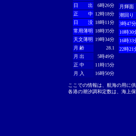
日 出
6時26分
月輝面
正 中
12時18分
潮回り
日 没
18時11分
3時47
常用薄明
18時35分
10時30
天文薄明
19時34分
16時33
月 齢
28.1
22時21
月 出
5時49分
正 中
11時15分
月 入
16時50分
ここでの情報は、航海の用に
各港の潮汐調和定数は、海上保