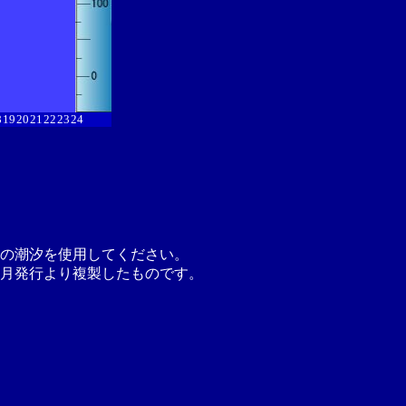
8
19
20
21
22
23
24
の潮汐を使用してください。
月発行より複製したものです。