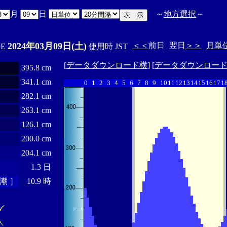
月
日
～
地方選択
～
2024年03月09日(土)
＜＜
前日
翌日
＞＞
月単
'E
使用時 JST
[
データダウンロード横
] [
データダウンロー
395.8 cm
341.1 cm
0
1
2
3
4
5
6
7
8
9
10
11
12
13
14
15
16
17
1
282.1 cm
263.1 cm
126.1 cm
200.0 cm
204.1 cm
1.3 日
潮 ］
10.9 時