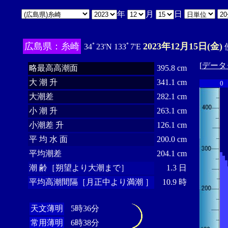
年
月
日
広島県：糸崎
2023年12月15日(金)
34ﾟ23'N 133ﾟ7'E
[
データ
略最高高潮面
395.8 cm
大 潮 升
341.1 cm
0
大潮差
282.1 cm
小 潮 升
263.1 cm
小潮差 升
126.1 cm
平 均 水 面
200.0 cm
平均潮差
204.1 cm
潮 齢［朔望より大潮まで］
1.3 日
平均高潮間隔［月正中より満潮 ］
10.9 時
天文薄明
5時36分
常用薄明
6時38分