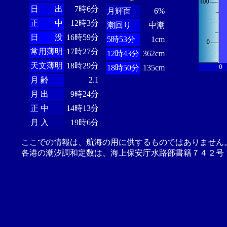
日 出
7時6分
月輝面
6%
正 中
12時3分
潮回り
中潮
日 没
16時59分
5時53分
1cm
常用薄明
17時27分
12時43分
362cm
天文薄明
18時29分
0
18時50分
135cm
月 齢
2.1
月 出
9時24分
正 中
14時13分
月 入
19時6分
ここでの情報は、航海の用に供するものではありません
各港の潮汐調和定数は、海上保安庁水路部書籍７４２号