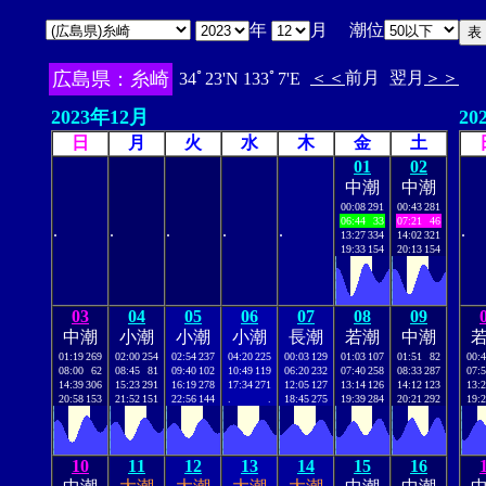
年
月 潮位
広島県：糸崎
＜＜
前月
翌月
＞＞
34ﾟ23'N 133ﾟ7'E
2023年12月
20
日
月
火
水
木
金
土
01
02
中潮
中潮
00:08
291
00:43
281
06:44
33
07:21
46
.
.
.
.
.
.
13:27
334
14:02
321
19:33
154
20:13
154
03
04
05
06
07
08
09
中潮
小潮
小潮
小潮
長潮
若潮
中潮
01:19
269
02:00
254
02:54
237
04:20
225
00:03
129
01:03
107
01:51
82
00:
08:00
62
08:45
81
09:40
102
10:49
119
06:20
232
07:40
258
08:33
287
07:
14:39
306
15:23
291
16:19
278
17:34
271
12:05
127
13:14
126
14:12
123
13:
20:58
153
21:52
151
22:56
144
.
.
18:45
275
19:39
284
20:21
292
19:
10
11
12
13
14
15
16