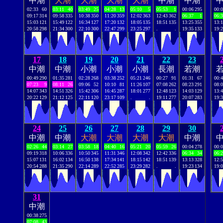
中潮
大潮
大潮
大潮
大潮
中潮
中潮
02:33
60
03:11
40
03:49
25
04:28
13
05:10
5
05:53
1
00:06
295
00:
09:17
314
09:58
335
10:38
350
11:20
359
12:02
363
12:43
362
06:37
1
06:
15:03
121
15:49
122
16:34
127
17:20
132
18:05
135
18:51
135
13:25
355
13:
20:58
298
21:34
300
22:10
300
22:47
299
23:25
297
.
.
19:35
133
19:
17
18
19
20
21
22
23
中潮
中潮
小潮
小潮
小潮
長潮
若潮
00:49
290
01:35
281
02:28
268
03:38
252
05:21
246
00:27
91
01:31
67
00:
07:23
9
08:11
26
09:06
52
10:10
81
11:26
107
07:08
262
08:23
291
08:
14:07
343
14:51
326
15:42
306
16:45
287
18:01
277
12:48
123
14:03
129
13:
20:22
129
21:12
125
22:11
120
23:17
109
.
.
19:11
277
20:07
283
19:
24
25
26
27
28
29
30
中潮
中潮
大潮
大潮
大潮
大潮
中潮
02:26
44
03:14
27
03:58
18
04:40
16
05:21
20
05:59
26
00:04
278
00:
09:19
318
10:06
336
10:50
345
11:31
346
12:08
342
12:42
336
06:34
34
06:
15:07
131
16:02
134
16:50
138
17:34
141
18:15
142
18:51
139
13:13
328
12:
20:54
288
21:35
290
22:14
289
22:52
285
23:29
282
.
.
19:23
134
19:
31
中潮
00:38
275
07:08
43