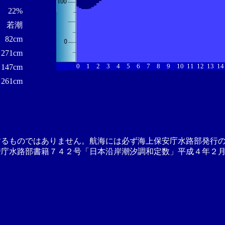
22%
若潮
82cm
271cm
0
1
2
3
4
5
6
7
8
9
10
11
12
13
14
147cm
261cm
するものではありません。航海には必ず海上保安庁水路部発行
安庁水路部書籍７４２号「日本沿岸潮汐調和定数」平成４年２