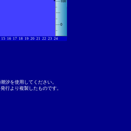
15
16
17
18
19
20
21
22
23
24
の潮汐を使用してください。
月発行より複製したものです。