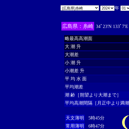
年
広島県：糸崎
34ﾟ23'N 133ﾟ7'
略最高高潮面
大 潮 升
大潮差
小 潮 升
小潮差 升
平 均 水 面
平均潮差
潮 齢［朔望より大潮まで］
平均高潮間隔［月正中より満潮
天文薄明
5時45分
常用薄明
6時47分