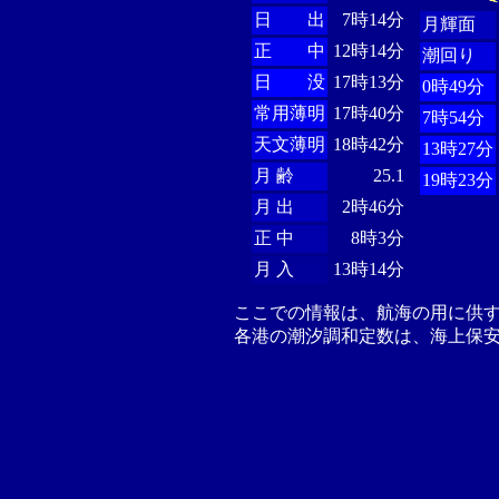
日 出
7時14分
月輝面
正 中
12時14分
潮回り
日 没
17時13分
0時49分
常用薄明
17時40分
7時54分
天文薄明
18時42分
13時27分
月 齢
25.1
19時23分
月 出
2時46分
正 中
8時3分
月 入
13時14分
ここでの情報は、航海の用に供
各港の潮汐調和定数は、海上保