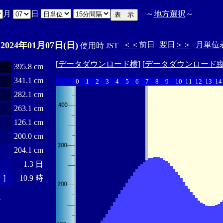
月
日
～
地方選択
～
2024年01月07日(日)
＜＜
前日
翌日
＞＞
月単位
E
使用時 JST
[
データダウンロード横
] [
データダウンロード
395.8 cm
341.1 cm
0
1
2
3
4
5
6
7
8
9
10
11
12
13
14
282.1 cm
263.1 cm
126.1 cm
200.0 cm
204.1 cm
1.3 日
 ］
10.9 時