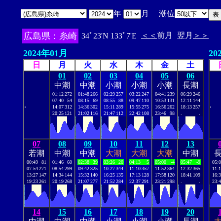
年
月 潮位
広島県：糸崎
＜＜
前月
翌月
＞＞
34ﾟ23'N 133ﾟ7'E
2024年01月
20
日
月
火
水
木
金
土
01
02
03
04
05
06
中潮
中潮
小潮
小潮
小潮
長潮
01:12
272
01:48
266
02:29
257
03:22
247
04:41
239
06:29
246
07:40
54
08:15
69
08:55
88
09:47
110
10:53
131
12:11
144
.
.
14:07
312
14:36
302
15:11
289
15:55
275
16:56
262
18:13
257
20:25
121
21:02
116
21:47
112
22:42
108
23:46
98
.
.
07
08
09
10
11
12
13
若潮
中潮
中潮
大潮
大潮
大潮
中潮
00:49
81
01:46
60
02:38
39
03:26
20
04:13
5
05:00
-4
05:47
-9
05:
07:54
271
08:54
299
09:42
325
10:27
344
11:10
357
11:52
364
12:32
365
11:
13:27
147
14:34
144
15:32
140
16:25
135
17:13
128
17:58
120
18:41
109
16:
19:23
261
20:19
268
21:07
277
21:52
284
22:37
291
23:21
298
.
.
23:
14
15
16
17
18
19
20