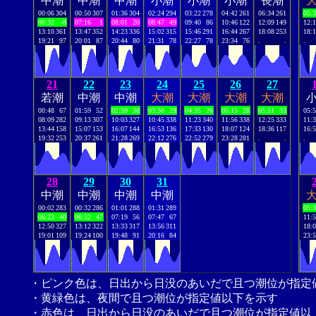
中潮
中潮
中潮
小潮
小潮
小潮
長潮
00:06
304
00:50
307
01:36
304
02:24
294
03:22
278
04:42
261
06:34
261
05:
06:32
-8
07:16
1
08:01
20
08:47
49
09:40
86
10:46
122
12:09
149
12:
13:10
361
13:47
352
14:23
336
15:02
315
15:46
291
16:44
267
18:08
253
18:
19:21
97
20:01
87
20:44
80
21:31
78
22:27
78
23:34
76
.
.
.
21
22
23
24
25
26
27
若潮
中潮
中潮
大潮
大潮
大潮
大潮
00:48
67
01:59
52
02:59
38
03:50
29
04:35
26
05:15
28
05:51
33
05:
08:09
282
09:13
307
10:03
327
10:45
338
11:23
340
11:56
338
12:25
333
11:
13:44
158
15:07
153
16:07
144
16:53
136
17:33
130
18:07
124
18:36
117
16:
19:32
253
20:37
261
21:28
269
22:12
276
22:52
279
23:28
281
.
.
.
28
29
30
31
中潮
中潮
中潮
中潮
00:02
283
00:32
286
01:01
288
01:31
289
05:
06:23
40
06:52
47
07:19
56
07:47
67
11:
12:50
327
13:12
322
13:33
317
13:56
311
18:
19:01
109
19:24
100
19:48
91
20:16
84
23:
・ピンク色は、日出から日没のあいだで且つ潮位が指定
・黄緑色は、夜間で且つ潮位が指定値以下を示す
・赤色は、日出から日没のあいだで且つ潮位が指定値以