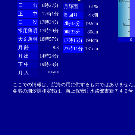
日 出
6時27分
月輝面
61%
正 中
12時1分
潮回り
小潮
日 没
17時34分
2時33分
192cm
常用薄明
17時59分
9時33分
80cm
天文薄明
18時57分
0
17時15分
194cm
月 齢
8.3
23時11分
131cm
月 出
14時24分
正 中
19時33分
月 入
**:**
ここでの情報は、航海の用に供するものではありません
各港の潮汐調和定数は、海上保安庁水路部書籍７４２号