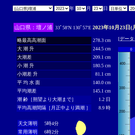
年
月
日
山口県：壇ノ浦
2023年10月23日(
33ﾟ58'N 130ﾟ57'E
[
データ
略最高高潮面
278.3 cm
大 潮 升
244.5 cm
0
大潮差
209.1 cm
小 潮 升
180.5 cm
小潮差 升
81.1 cm
平 均 水 面
140.0 cm
平均潮差
145.1 cm
潮 齢［朔望より大潮まで］
1.2 日
平均高潮間隔［月正中より満潮 ］
8.9 時
天文薄明
5時4分
常用薄明
6時2分