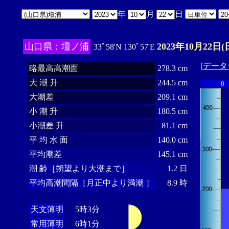
年
月
日
山口県：壇ノ浦
2023年10月22日(
33ﾟ58'N 130ﾟ57'E
[
データ
略最高高潮面
278.3 cm
大 潮 升
244.5 cm
0
大潮差
209.1 cm
小 潮 升
180.5 cm
小潮差 升
81.1 cm
平 均 水 面
140.0 cm
平均潮差
145.1 cm
潮 齢［朔望より大潮まで］
1.2 日
平均高潮間隔［月正中より満潮 ］
8.9 時
天文薄明
5時3分
常用薄明
6時1分