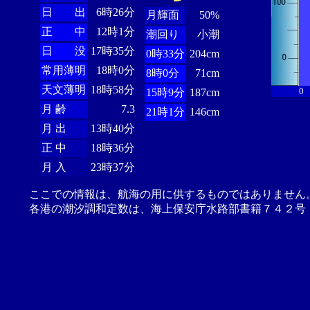
日 出
6時26分
月輝面
50%
正 中
12時1分
潮回り
小潮
日 没
17時35分
0時33分
204cm
常用薄明
18時0分
8時0分
71cm
天文薄明
18時58分
0
15時9分
187cm
月 齢
7.3
21時1分
146cm
月 出
13時40分
正 中
18時36分
月 入
23時37分
ここでの情報は、航海の用に供するものではありません
各港の潮汐調和定数は、海上保安庁水路部書籍７４２号