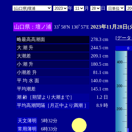
年
月
日
山口県：壇ノ浦
2023年11月28日(
33ﾟ58'N 130ﾟ57'E
[
データ
略最高高潮面
278.3 cm
大 潮 升
244.5 cm
0
大潮差
209.1 cm
小 潮 升
180.5 cm
小潮差 升
81.1 cm
平 均 水 面
140.0 cm
平均潮差
145.1 cm
潮 齢［朔望より大潮まで］
1.2 日
平均高潮間隔［月正中より満潮 ］
8.9 時
天文薄明
5時32分
常用薄明
6時33分