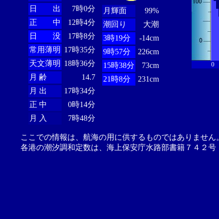
日 出
7時0分
月輝面
99%
正 中
12時4分
潮回り
大潮
日 没
17時8分
3時19分
-14cm
常用薄明
17時35分
9時57分
226cm
天文薄明
18時36分
0
15時38分
73cm
月 齢
14.7
21時8分
231cm
月 出
17時34分
正 中
0時14分
月 入
7時48分
ここでの情報は、航海の用に供するものではありません
各港の潮汐調和定数は、海上保安庁水路部書籍７４２号