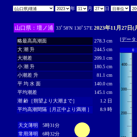
年
月
日
山口県：壇ノ浦
2023年11月27日(
33ﾟ58'N 130ﾟ57'E
[
データ
略最高高潮面
278.3 cm
大 潮 升
244.5 cm
0
大潮差
209.1 cm
小 潮 升
180.5 cm
小潮差 升
81.1 cm
平 均 水 面
140.0 cm
平均潮差
145.1 cm
潮 齢［朔望より大潮まで］
1.2 日
平均高潮間隔［月正中より満潮 ］
8.9 時
天文薄明
5時31分
常用薄明
6時32分