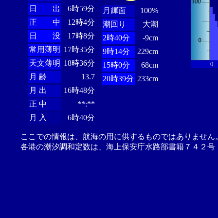
日 出
6時59分
月輝面
100%
正 中
12時4分
潮回り
大潮
日 没
17時8分
2時40分
-9cm
常用薄明
17時35分
9時14分
229cm
天文薄明
18時36分
0
15時0分
68cm
月 齢
13.7
20時39分
233cm
月 出
16時48分
正 中
**:**
月 入
6時40分
ここでの情報は、航海の用に供するものではありません
各港の潮汐調和定数は、海上保安庁水路部書籍７４２号