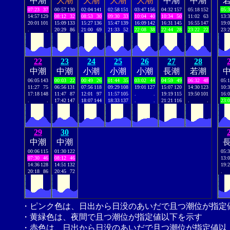
中潮
大潮
大潮
大潮
大潮
中潮
中潮
07:23
37
00:57
130
02:04
141
02:58
151
03:47
156
04:32
157
05:18
152
05:
14:57
129
08:12
32
08:53
30
09:30
33
10:04
40
10:34
50
11:02
63
13:
20:01
101
15:09
133
15:27
136
15:47
139
16:09
142
16:31
145
16:55
147
19:
.
.
20:29
86
21:00
69
21:33
52
22:08
38
22:44
28
23:22
22
23:
22
23
24
25
26
27
28
中潮
中潮
小潮
小潮
小潮
長潮
若潮
06:05
143
00:03
22
00:49
26
01:44
35
03:02
44
04:59
49
06:32
48
05:
11:27
75
06:56
131
07:56
118
09:29
108
19:01
127
15:07
120
14:30
123
10:
17:18
148
11:47
87
12:01
97
11:57
105
.
.
19:19
115
19:50
101
16:
.
.
17:42
147
18:07
144
18:33
137
.
.
21:21
116
.
.
23:
29
30
中潮
中潮
00:06
115
01:30
122
05:
07:30
46
08:12
46
13:
14:36
128
14:51
132
19:
20:18
86
20:45
72
.
・ピンク色は、日出から日没のあいだで且つ潮位が指定
・黄緑色は、夜間で且つ潮位が指定値以下を示す
・赤色は、日出から日没のあいだで且つ潮位が指定値以