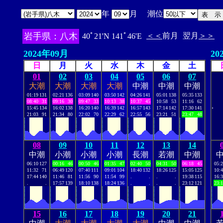
年
月 潮位
岩手県：八木
＜＜
前月
翌月
＞＞
40ﾟ21'N 141ﾟ46'E
2024年09月
20
日
月
火
水
木
金
土
01
02
03
04
05
06
07
大潮
大潮
大潮
大潮
中潮
中潮
中潮
01:19
131
02:21
136
03:09
140
03:50
142
04:26
141
05:01
138
05:35
133
08:40
31
09:16
30
09:47
33
10:13
38
10:37
45
10:58
53
11:16
62
.
15:45
134
16:02
138
16:20
140
16:39
142
16:57
143
17:14
142
17:30
141
21:03
91
21:34
80
22:02
70
22:29
62
22:55
56
23:21
51
23:47
48
08
09
10
11
12
13
14
中潮
小潮
小潮
小潮
長潮
若潮
中潮
06:10
127
00:16
46
00:50
46
01:35
47
02:40
50
04:31
50
06:18
45
05:
11:32
71
06:49
120
07:40
111
09:01
104
18:40
132
18:26
125
15:05
125
10:
17:44
140
11:46
81
11:56
90
11:54
99
.
.
.
.
19:38
115
16:
.
.
17:57
139
18:10
138
18:24
136
.
.
.
.
23:12
121
23:
15
16
17
18
19
20
21