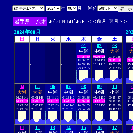
年
月 潮位
岩手県：八木
＜＜
前月
翌月
＞＞
40ﾟ21'N 141ﾟ46'E
2024年08月
20
日
月
火
水
木
金
土
01
02
03
中潮
中潮
大潮
07:08
30
08:06
21
01:04
138
01:
15:49
122
16:02
128
08:53
16
08:
.
.
.
.
18:56
118
20:14
113
16:22
133
15:
23:47
135
.
.
21:03
105
21:
04
05
06
07
08
09
10
大潮
大潮
中潮
中潮
中潮
中潮
小潮
02:08
141
03:01
143
03:48
143
04:28
140
05:06
136
05:43
130
00:25
67
06:
09:33
15
10:08
17
10:38
22
11:05
30
11:29
38
11:50
48
06:20
123
11:
16:43
136
17:05
138
17:27
139
17:48
140
18:08
139
18:28
138
12:08
58
17:
21:43
96
22:18
88
22:52
81
23:23
75
23:54
70
.
.
18:46
137
.
11
12
13
14
15
16
17