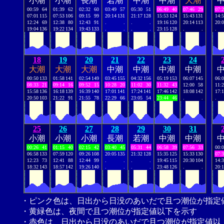
小潮
小潮
長潮
若潮
中潮
中潮
大潮
00:59
64
01:39
62
02:32
60
03:49
57
05:30
51
06:49
40
07:46
29
07:
07:01
115
07:53
106
09:15
99
20:14
131
21:17
128
15:53
124
15:43
131
14:
12:24
69
12:38
80
12:43
91
.
.
.
.
19:16
120
20:14
113
20:
19:04
136
19:22
134
19:43
133
.
.
.
.
23:15
128
.
.
.
18
19
20
21
22
23
24
大潮
大潮
大潮
中潮
中潮
中潮
中潮
00:50
133
01:58
141
02:54
149
03:45
155
04:32
156
05:19
153
06:07
145
06:
08:33
21
09:14
16
09:52
15
10:28
20
11:02
30
11:32
43
12:00
58
11:
15:58
136
16:18
139
16:39
140
17:01
141
17:24
141
17:46
142
18:08
142
17:
20:50
103
21:22
91
21:55
78
22:29
66
23:05
54
23:44
46
.
.
.
25
26
27
28
29
30
31
小潮
小潮
小潮
長潮
若潮
中潮
中潮
00:26
41
01:15
40
02:15
42
03:40
45
05:31
44
06:58
39
07:56
33
00:
06:58
133
07:59
120
09:26
108
20:05
135
21:32
128
15:35
125
15:33
130
07:
12:23
73
12:41
88
12:44
99
.
.
.
.
19:45
115
20:30
104
14:
18:32
143
18:57
142
19:26
140
.
.
.
.
23:48
126
.
.
20:
・ピンク色は、日出から日没のあいだで且つ潮位が指定
・黄緑色は、夜間で且つ潮位が指定値以下を示す
・赤色は、日出から日没のあいだで且つ潮位が指定値以