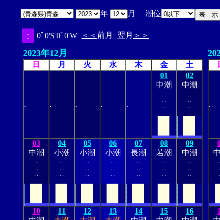
年
月 潮位
：
＜＜
前月
翌月
＞＞
0ﾟ0'S 0ﾟ0'W
2023年12月
20
日
月
火
水
木
金
土
01
02
中潮
中潮
.
.
.
.
.
.
.
.
.
.
.
.
.
.
.
.
.
.
.
.
.
.
03
04
05
06
07
08
09
中潮
小潮
小潮
小潮
長潮
若潮
中潮
.
.
.
.
.
.
.
.
.
.
.
.
.
.
.
.
.
.
.
.
.
.
.
.
.
.
.
.
.
.
.
.
.
.
.
.
.
.
.
.
.
.
.
.
.
.
.
.
.
.
.
.
.
.
.
.
10
11
12
13
14
15
16