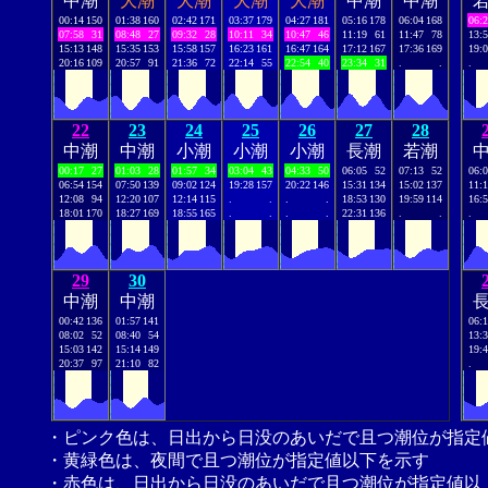
中潮
大潮
大潮
大潮
大潮
中潮
中潮
00:14
150
01:38
160
02:42
171
03:37
179
04:27
181
05:16
178
06:04
168
06:
07:58
31
08:48
27
09:32
28
10:11
34
10:47
46
11:19
61
11:47
78
13:
15:13
148
15:35
153
15:58
157
16:23
161
16:47
164
17:12
167
17:36
169
19:
20:16
109
20:57
91
21:36
72
22:14
55
22:54
40
23:34
31
.
.
.
22
23
24
25
26
27
28
中潮
中潮
小潮
小潮
小潮
長潮
若潮
00:17
27
01:03
28
01:57
34
03:04
43
04:33
50
06:05
52
07:13
52
06:
06:54
154
07:50
139
09:02
124
19:28
157
20:22
146
15:31
134
15:02
137
11:
12:08
94
12:20
107
12:14
115
.
.
.
.
18:53
130
19:59
114
16:
18:01
170
18:27
169
18:55
165
.
.
.
.
22:31
136
.
.
.
29
30
中潮
中潮
00:42
136
01:57
141
06:
08:02
52
08:40
54
13:
15:03
142
15:14
149
19:
20:37
97
21:10
82
.
・ピンク色は、日出から日没のあいだで且つ潮位が指定
・黄緑色は、夜間で且つ潮位が指定値以下を示す
・赤色は、日出から日没のあいだで且つ潮位が指定値以