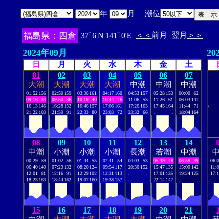
年
月 潮位
福島県：四倉
＜＜
前月
翌月
＞＞
37ﾟ6'N 141ﾟ0'E
2024年09月
20
日
月
火
水
木
金
土
01
02
03
04
05
06
07
大潮
大潮
大潮
大潮
中潮
中潮
中潮
01:52
156
02:50
159
03:36
161
04:17
160
04:53
157
05:28
153
00:00
62
09:16
34
09:50
36
10:19
40
10:44
46
11:06
53
11:26
61
06:03
147
.
16:13
146
16:28
152
16:46
157
17:06
161
17:26
163
17:45
164
11:44
71
21:22
103
21:59
91
22:33
80
23:03
72
23:32
66
.
.
18:04
164
08
09
10
11
12
13
14
中潮
小潮
小潮
小潮
長潮
若潮
中潮
00:29
59
01:02
56
01:44
55
02:41
54
04:03
53
05:39
48
06:58
39
06:
06:40
140
07:23
132
08:20
124
09:54
117
20:30
152
15:47
135
15:00
142
11:
12:01
81
12:16
91
12:29
102
12:31
113
.
.
17:01
135
19:24
125
17:
18:23
163
18:44
162
19:07
160
19:38
157
.
.
22:14
147
.
.
.
15
16
17
18
19
20
21