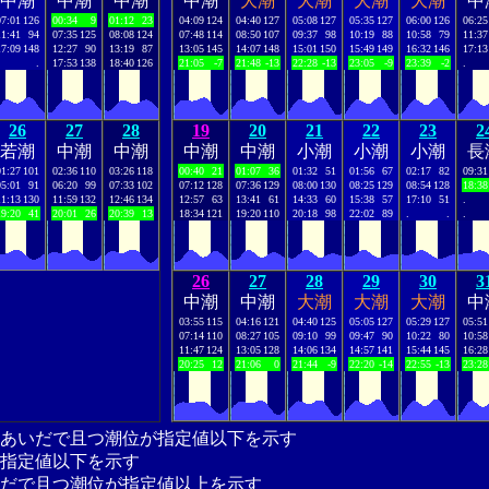
中潮
中潮
中潮
中潮
大潮
大潮
大潮
大潮
中
07:01
126
00:34
9
01:12
23
04:09
124
04:40
127
05:08
127
05:35
127
06:00
126
06:25
11:41
94
07:35
125
08:08
124
07:48
114
08:50
107
09:37
98
10:19
88
10:58
79
11:37
17:09
148
12:27
90
13:19
87
13:05
145
14:07
148
15:01
150
15:49
149
16:32
146
17:13
.
17:53
138
18:40
126
21:05
-7
21:48
-13
22:28
-13
23:05
-9
23:39
-2
.
26
27
28
19
20
21
22
23
2
若潮
中潮
中潮
中潮
中潮
小潮
小潮
小潮
長
01:27
101
02:36
110
03:26
118
00:40
21
01:07
36
01:32
51
01:56
67
02:17
82
09:31
05:01
91
06:20
99
07:33
102
07:12
128
07:36
129
08:00
130
08:25
129
08:54
128
18:38
11:13
130
11:59
132
12:46
134
12:57
63
13:41
61
14:33
60
15:38
57
17:10
51
.
19:20
41
20:01
26
20:39
13
18:34
121
19:20
110
20:18
98
22:02
89
.
.
.
26
27
28
29
30
3
中潮
中潮
大潮
大潮
大潮
中
03:55
115
04:16
121
04:40
125
05:05
127
05:29
127
05:51
07:14
110
08:27
105
09:10
99
09:47
90
10:22
80
10:58
11:47
124
13:05
128
14:06
134
14:57
141
15:44
145
16:28
20:25
12
21:06
0
21:44
-9
22:20
-14
22:55
-13
23:28
あいだで且つ潮位が指定値以下を示す
指定値以下を示す
だで且つ潮位が指定値以上を示す