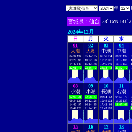
年
宮城県：仙台
38ﾟ16'N 141ﾟ2
2024年12月
日
月
火
水
01
02
03
04
大潮
大潮
中潮
中潮
04:34
134
05:14
135
05:56
134
06:39
132
09:26
94
10:02
98
10:37
101
11:12
104
14:42
146
15:12
148
15:45
149
16:19
150
22:01
0
22:36
-3
23:13
-3
23:52
0
.
08
09
10
11
小潮
小潮
長潮
若潮
02:06
31
02:58
47
03:54
63
04:56
79
09:34
125
10:12
128
10:49
132
11:25
137
14:42
97
16:14
85
17:42
66
18:47
43
19:42
123
21:24
112
23:43
109
.
.
15
16
17
18