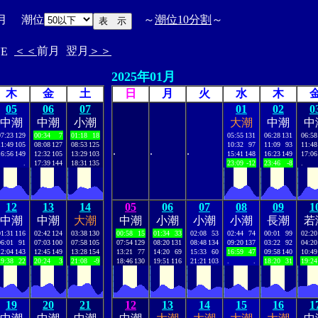
月 潮位
～
潮位10分割
～
＜＜
前月
翌月
＞＞
'E
2025年01月
木
金
土
日
月
火
水
木
05
06
07
01
02
0
中潮
中潮
小潮
大潮
中潮
中
07:23
129
00:34
7
01:18
18
05:55
131
06:28
131
06:58
11:49
105
08:08
127
08:53
125
10:32
97
11:09
93
11:48
.
.
.
16:56
149
12:32
105
13:29
103
15:41
148
16:23
149
17:06
.
17:39
144
18:31
135
23:09
-12
23:46
-8
.
12
13
14
05
06
07
08
09
1
中潮
中潮
大潮
中潮
小潮
小潮
小潮
長潮
若
01:31
116
02:42
124
03:38
130
00:58
15
01:34
33
02:08
53
02:44
74
00:01
99
02:20
06:01
91
07:03
100
07:58
105
07:54
129
08:20
131
08:48
134
09:20
137
03:22
92
04:20
12:04
143
12:45
149
13:28
154
13:21
77
14:20
69
15:33
60
16:59
47
09:58
140
10:49
19:38
22
20:24
3
21:08
-9
18:46
130
19:51
116
21:21
103
.
.
18:20
31
19:24
19
20
21
12
13
14
15
16
1