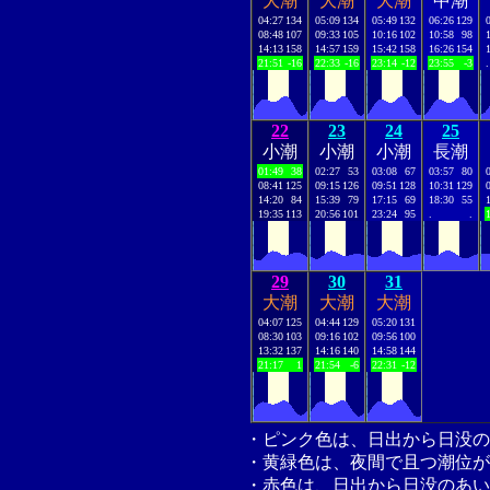
大潮
大潮
大潮
中潮
04:27
134
05:09
134
05:49
132
06:26
129
08:48
107
09:33
105
10:16
102
10:58
98
14:13
158
14:57
159
15:42
158
16:26
154
21:51
-16
22:33
-16
23:14
-12
23:55
-3
.
22
23
24
25
小潮
小潮
小潮
長潮
01:49
38
02:27
53
03:08
67
03:57
80
08:41
125
09:15
126
09:51
128
10:31
129
14:20
84
15:39
79
17:15
69
18:30
55
19:35
113
20:56
101
23:24
95
.
.
29
30
31
大潮
大潮
大潮
04:07
125
04:44
129
05:20
131
08:30
103
09:16
102
09:56
100
13:32
137
14:16
140
14:58
144
21:17
1
21:54
-6
22:31
-12
・ピンク色は、日出から日没の
・黄緑色は、夜間で且つ潮位が
・赤色は、日出から日没のあい