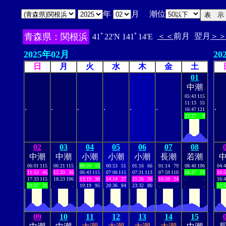
年
月 潮位
青森県：関根浜
＜＜
前月
翌月
＞
41ﾟ22'N 141ﾟ14'E
2025年02月
20
日
月
火
水
木
金
土
01
中潮
05:43
115
11:13
55
.
.
.
.
.
.
.
16:47
121
23:27
9
02
03
04
05
06
07
08
中潮
中潮
小潮
小潮
小潮
長潮
若潮
06:01
115
06:21
115
00:26
35
00:53
51
01:16
66
01:14
79
08:40
106
04:
11:52
45
12:33
36
06:43
115
07:06
115
07:31
113
07:59
110
18:27
19
10:
17:33
115
18:23
106
13:19
30
14:14
27
15:26
26
16:58
24
.
.
16:
23:57
21
.
.
19:19
95
20:36
84
23:32
80
.
.
.
.
22:
09
10
11
12
13
14
15