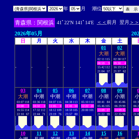
年
月 潮位
青森県：関根浜
＜＜
前月
翌月
＞
41ﾟ22'N 141ﾟ14'E
2026年05月
20
日
月
火
水
木
金
土
01
02
大潮
大潮
02:11
115
02:38
117
08:59
9
09:30
4
.
.
.
.
.
.
15:42
112
16:19
114
21:04
57
21:37
62
03
04
05
06
07
08
09
大潮
中潮
中潮
中潮
中潮
小潮
小潮
03:07
118
03:36
118
04:07
116
04:38
113
05:10
110
00:41
84
01:45
86
01:
10:00
3
10:32
4
11:05
8
11:41
14
12:22
20
05:46
105
06:29
99
06:
16:55
114
17:32
112
18:12
109
18:59
105
20:00
101
13:09
27
14:09
35
13:
22:10
67
22:44
71
23:19
76
23:57
80
.
.
21:22
99
22:35
98
21:
10
11
12
13
14
15
16