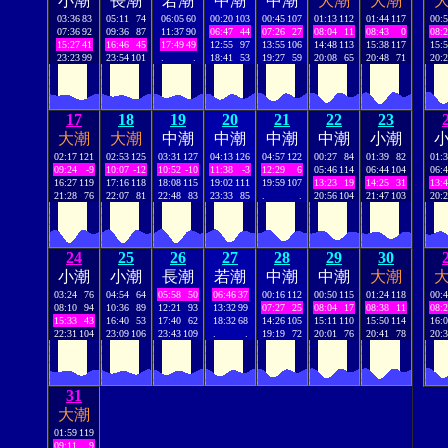
小潮
長潮
若潮
中潮
中潮
大潮
大潮
03:36
83
05:11
74
06:05
60
00:20
103
00:45
107
01:13
112
01:44
117
00:
07:36
92
09:36
87
11:37
90
06:47
44
07:26
27
08:04
11
08:43
0
08:
15:27
41
16:46
45
17:49
49
12:55
97
13:55
106
14:48
113
15:38
117
15:
23:23
99
23:54
101
.
.
18:41
53
19:27
59
20:08
65
20:48
71
20:
17
18
19
20
21
22
23
大潮
大潮
中潮
中潮
中潮
中潮
小潮
02:17
121
02:53
125
03:31
127
04:13
126
04:57
122
00:27
84
01:39
82
01:
09:24
-9
10:07
-12
10:52
-10
11:38
-3
12:29
6
05:46
114
06:44
104
06:
16:27
119
17:16
118
18:08
115
19:02
111
19:59
107
13:23
19
14:25
31
13:
21:28
76
22:07
81
22:48
83
23:33
85
.
.
20:56
104
21:47
103
20:
24
25
26
27
28
29
30
小潮
小潮
長潮
若潮
中潮
中潮
大潮
03:24
76
04:54
64
05:58
50
06:46
37
00:16
112
00:50
115
01:24
118
00:
08:10
94
10:36
89
12:21
93
13:32
99
07:27
25
08:04
17
08:38
11
08:
15:33
43
16:40
53
17:40
62
18:32
68
14:26
105
15:11
110
15:50
114
16:
22:31
104
23:09
106
23:43
109
.
.
19:19
72
20:01
76
20:41
78
20:
31
大潮
01:59
119
09:11
9