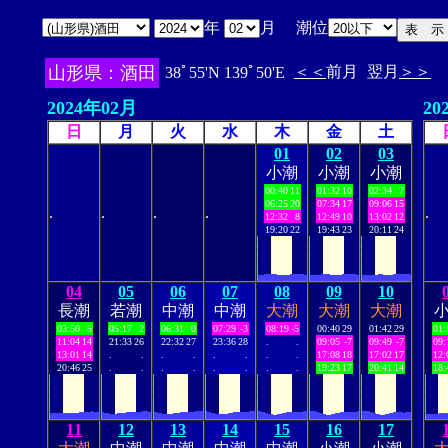
年
月 潮位
山形県：酒田
＜＜
前月
翌月
＞＞
38ﾟ55'N 139ﾟ50'E
2024年02月
20
日
月
火
水
木
金
土
01
02
03
小潮
小潮
小潮
00:40
11
01:32
10
02:34
7
06:25
20
07:34
17
09:06
15
.
.
.
.
.
12:32
8
12:49
10
13:02
12
19:20
22
19:43
23
20:11
24
04
05
06
07
08
09
10
長潮
若潮
中潮
中潮
大潮
大潮
大潮
03:50
5
05:17
2
06:31
0
07:29
-3
08:19
-5
00:40
29
01:42
29
01:
11:04
14
21:33
26
22:32
27
23:36
28
.
.
09:05
-7
09:49
-7
09:
13:01
14
.
.
.
.
.
.
.
.
17:08
18
17:02
17
12:
20:46
25
.
.
.
.
.
.
.
.
19:23
17
20:41
14
18:
11
12
13
14
15
16
17