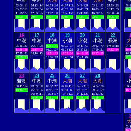
中潮
中潮
大潮
大潮
大潮
大潮
中潮
05:06
111
04:13
114
04:23
116
04:37
118
04:54
121
05:11
123
05:29
125
08:
05:33
111
07:59
104
08:50
93
09:29
82
10:05
71
10:39
61
11:12
53
18:
11:08
122
12:53
125
14:02
130
14:55
133
15:40
134
16:20
132
16:58
128
.
19:59
8
20:47
2
21:27
0
22:02
1
22:33
6
23:01
13
23:26
22
.
16
17
18
19
20
21
22
中潮
中潮
中潮
小潮
小潮
小潮
長潮
05:46
127
06:04
128
00:11
45
00:30
57
00:43
69
00:32
79
07:48
118
04:
11:45
46
12:17
42
06:21
127
06:38
126
06:57
124
07:19
121
17:12
34
10:
17:35
121
18:14
113
12:51
39
13:29
37
14:17
37
15:27
38
.
.
16:
23:50
33
.
.
18:55
103
19:46
94
21:11
84
.
.
.
.
22:
23
24
25
26
27
28
若潮
中潮
中潮
大潮
大潮
大潮
08:41
114
03:59
108
03:52
112
04:02
115
04:17
118
04:34
120
06:
18:45
24
06:54
105
08:01
97
08:41
86
09:16
73
09:52
59
16:
.
.
10:49
111
12:38
117
13:48
126
14:42
133
15:32
137
.
.
.
19:46
13
20:31
4
21:11
-1
21:46
-1
22:19
3
.
03:
10: