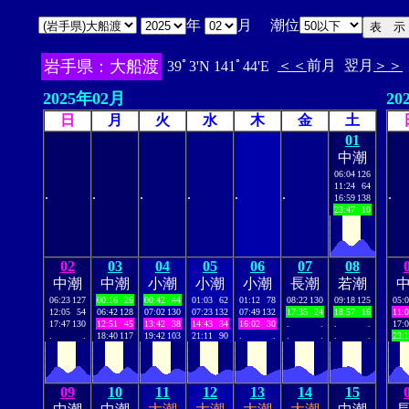
年
月 潮位
岩手県：大船渡
＜＜
前月
翌月
＞＞
39ﾟ3'N 141ﾟ44'E
2025年02月
20
日
月
火
水
木
金
土
01
中潮
06:04
126
11:24
64
.
.
.
.
.
.
.
16:59
138
23:47
10
02
03
04
05
06
07
08
中潮
中潮
小潮
小潮
小潮
長潮
若潮
06:23
127
00:16
26
00:42
44
01:03
62
01:12
78
08:22
130
09:18
125
05:
12:05
54
06:42
128
07:02
130
07:23
132
07:49
132
17:35
24
18:57
16
11:
17:47
130
12:51
45
13:42
38
14:43
34
16:02
30
.
.
.
.
17:
.
.
18:40
117
19:42
103
21:11
90
.
.
.
.
.
.
23:
09
10
11
12
13
14
15