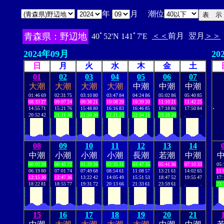
年
月 潮位
青森県：野辺地
＜＜
前月
翌月
＞＞
40ﾟ52'N 141ﾟ7'E
2024年09月
20
日
月
火
水
木
金
土
01
02
03
04
05
06
07
大潮
大潮
大潮
大潮
中潮
中潮
中潮
01:46
69
02:31
75
03:10
80
03:47
84
04:24
86
05:02
86
05:40
85
08:33
27
09:07
24
09:38
21
10:08
20
10:39
20
11:10
21
11:42
25
.
14:55
71
15:21
76
15:48
80
16:16
83
16:46
85
17:18
86
17:50
84
20:52
42
21:21
36
21:50
30
22:21
25
22:54
21
23:28
20
.
.
08
09
10
11
12
13
14
中潮
小潮
小潮
小潮
長潮
若潮
中潮
00:05
20
00:45
22
01:29
26
02:25
31
03:47
35
05:41
36
07:10
33
05:
06:19
80
07:01
74
07:49
68
08:54
61
11:08
57
13:21
61
14:02
65
11:
12:15
30
12:47
36
13:22
42
14:05
49
15:51
53
18:47
52
19:55
47
17:
18:22
81
18:55
77
19:31
72
20:13
66
21:33
61
23:59
61
.
.
23:
15
16
17
18
19
20
21