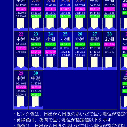
中潮
大潮
大潮
大潮
大潮
中潮
中潮
01:17
65
02:06
71
02:45
76
03:21
81
03:57
84
04:33
86
05:10
85
06:
08:03
29
08:40
26
09:11
23
09:39
22
10:08
21
10:39
22
11:10
24
13:
14:29
69
14:53
73
15:18
77
15:45
81
16:14
84
16:44
85
17:15
85
19:
20:29
41
20:56
35
21:23
29
21:51
23
22:22
19
22:55
16
23:31
16
.
22
23
24
25
26
27
28
中潮
中潮
小潮
小潮
小潮
長潮
若潮
05:48
82
00:08
18
00:50
22
01:38
27
02:46
32
04:29
35
06:17
34
04:
11:41
28
06:29
77
07:13
70
08:07
63
09:34
58
12:19
58
13:26
62
10:
17:48
82
12:14
33
12:48
39
13:28
45
14:42
51
17:40
52
19:19
47
16:
.
.
18:21
79
18:56
73
19:34
67
20:31
61
22:47
58
.
.
23:
29
30
中潮
中潮
00:40
61
01:37
66
05:
07:25
31
08:08
28
12:
13:58
66
14:23
70
18:
20:00
41
20:29
35
.
・ピンク色は、日出から日没のあいだで且つ潮位が指定
・黄緑色は、夜間で且つ潮位が指定値以下を示す
・赤色は、日出から日没のあいだで且つ潮位が指定値以