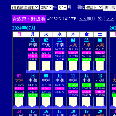
年
月 潮位
青森県：野辺地
＜＜
前月
翌月
＞＞
40ﾟ52'N 141ﾟ7'E
2024年07月
20
日
月
火
水
木
金
土
01
02
03
04
05
06
若潮
中潮
中潮
大潮
大潮
大潮
05:11
29
06:14
26
00:20
63
01:11
65
01:57
68
02:41
72
11:36
55
12:54
57
07:10
23
07:58
20
08:42
16
09:23
13
.
.
17:07
38
18:11
40
13:52
60
14:37
63
15:16
67
15:54
70
23:23
61
.
.
19:10
41
20:02
40
20:48
38
21:32
36
07
08
09
10
11
12
13
大潮
中潮
中潮
中潮
中潮
小潮
小潮
03:25
75
04:08
77
04:51
78
05:35
77
00:28
29
01:16
30
02:07
30
02:
10:03
11
10:44
10
11:24
11
12:06
14
06:20
74
07:07
71
07:59
66
09:
16:31
73
17:08
74
17:47
75
18:26
75
12:48
18
13:30
24
14:15
30
15:
22:14
34
22:58
31
23:42
30
.
.
19:05
73
19:46
71
20:29
68
21:
14
15
16
17
18
19
20