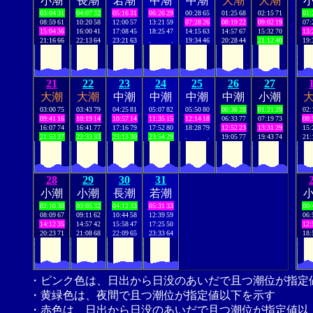
小潮
長潮
若潮
中潮
中潮
大潮
大潮
03:04
31
04:07
32
05:16
31
06:26
29
00:28
65
01:25
68
02:15
71
01:
08:59
61
10:20
58
12:00
57
13:21
59
07:28
26
08:19
22
09:02
19
07:
15:04
36
16:00
41
17:08
45
18:25
47
14:15
63
14:57
67
15:32
70
13:
21:16
66
22:13
64
23:21
63
.
.
19:34
46
20:28
44
21:12
40
19:
21
22
23
24
25
26
27
大潮
大潮
中潮
中潮
中潮
中潮
小潮
03:00
75
03:43
79
04:25
81
05:07
82
05:50
80
00:36
28
01:21
29
02:
09:41
16
10:19
14
10:57
14
11:35
15
12:14
18
06:33
77
07:19
73
08:
16:07
74
16:41
77
17:16
79
17:52
80
18:28
79
12:52
23
13:31
29
15:
21:53
37
22:33
33
23:13
30
23:54
29
.
.
19:05
77
19:43
74
21:
28
29
30
31
小潮
小潮
長潮
若潮
02:10
30
03:05
32
04:12
33
05:31
33
00:
08:09
67
09:11
62
10:44
58
12:39
59
06:
14:12
35
14:57
42
15:58
47
17:25
50
12:
20:23
71
21:08
68
22:09
65
23:33
64
18:
・ピンク色は、日出から日没のあいだで且つ潮位が指定
・黄緑色は、夜間で且つ潮位が指定値以下を示す
・赤色は、日出から日没のあいだで且つ潮位が指定値以