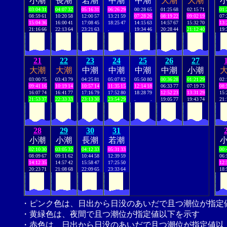
小潮
長潮
若潮
中潮
中潮
大潮
大潮
03:04
31
04:07
32
05:16
31
06:26
29
00:28
65
01:25
68
02:15
71
01:
08:59
61
10:20
58
12:00
57
13:21
59
07:28
26
08:19
22
09:02
19
07:
15:04
36
16:00
41
17:08
45
18:25
47
14:15
63
14:57
67
15:32
70
13:
21:16
66
22:13
64
23:21
63
.
.
19:34
46
20:28
44
21:12
40
19:
21
22
23
24
25
26
27
大潮
大潮
中潮
中潮
中潮
中潮
小潮
03:00
75
03:43
79
04:25
81
05:07
82
05:50
80
00:36
28
01:21
29
02:
09:41
16
10:19
14
10:57
14
11:35
15
12:14
18
06:33
77
07:19
73
08:
16:07
74
16:41
77
17:16
79
17:52
80
18:28
79
12:52
23
13:31
29
15:
21:53
37
22:33
33
23:13
30
23:54
29
.
.
19:05
77
19:43
74
21:
28
29
30
31
小潮
小潮
長潮
若潮
02:10
30
03:05
32
04:12
33
05:31
33
00:
08:09
67
09:11
62
10:44
58
12:39
59
06:
14:12
35
14:57
42
15:58
47
17:25
50
12:
20:23
71
21:08
68
22:09
65
23:33
64
18:
・ピンク色は、日出から日没のあいだで且つ潮位が指定
・黄緑色は、夜間で且つ潮位が指定値以下を示す
・赤色は、日出から日没のあいだで且つ潮位が指定値以