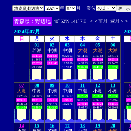
年
月 潮位
青森県：野辺地
＜＜
前月
翌月
＞＞
40ﾟ52'N 141ﾟ7'E
2024年07月
20
日
月
火
水
木
金
土
01
02
03
04
05
06
若潮
中潮
中潮
大潮
大潮
大潮
05:11
29
06:14
26
00:20
63
01:11
65
01:57
68
02:41
72
11:36
55
12:54
57
07:10
23
07:58
20
08:42
16
09:23
13
.
.
17:07
38
18:11
40
13:52
60
14:37
63
15:16
67
15:54
70
23:23
61
.
.
19:10
41
20:02
40
20:48
38
21:32
36
07
08
09
10
11
12
13
大潮
中潮
中潮
中潮
中潮
小潮
小潮
03:25
75
04:08
77
04:51
78
05:35
77
00:28
29
01:16
30
02:07
30
02:
10:03
11
10:44
10
11:24
11
12:06
14
06:20
74
07:07
71
07:59
66
09:
16:31
73
17:08
74
17:47
75
18:26
75
12:48
18
13:30
24
14:15
30
15:
22:14
34
22:58
31
23:42
30
.
.
19:05
73
19:46
71
20:29
68
21:
14
15
16
17
18
19
20