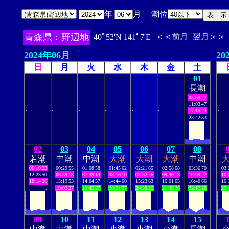
年
月 潮位
青森県：野辺地
＜＜
前月
翌月
＞＞
40ﾟ52'N 141ﾟ7'E
2024年06月
20
日
月
火
水
木
金
土
01
長潮
05:09
27
11:03
47
.
.
.
.
.
.
.
17:15
24
23:42
53
02
03
04
05
06
07
08
若潮
中潮
中潮
大潮
大潮
大潮
中潮
06:10
23
00:29
55
01:08
58
01:45
62
02:21
65
02:58
68
03:36
70
03:
12:23
50
06:59
18
07:39
14
08:16
10
08:52
6
09:30
3
10:09
2
10:
18:14
26
13:19
53
14:04
57
14:44
60
15:23
63
16:01
65
16:40
66
16:
.
.
19:02
27
19:43
27
20:21
27
20:58
26
21:36
26
22:17
26
22:
09
10
11
12
13
14
15