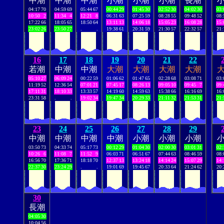
中潮
中潮
中潮
小潮
小潮
小潮
長潮
04:17
70
04:59
69
05:44
67
00:44
29
01:45
30
02:52
30
04:02
30
03:
10:50
2
11:34
4
12:21
8
06:31
63
07:25
59
08:28
55
09:48
52
08:
17:22
66
18:05
65
18:50
64
13:11
13
14:06
18
15:05
23
16:08
28
15:
23:02
26
23:50
27
.
.
19:38
61
20:31
59
21:30
57
22:32
57
21:
16
17
18
19
20
21
22
若潮
中潮
中潮
大潮
大潮
大潮
大潮
05:10
27
06:09
24
00:22
59
01:06
62
01:47
65
02:28
68
03:08
71
03:
11:19
52
12:36
54
07:01
21
07:45
17
08:26
13
09:05
10
09:45
7
09:
17:11
31
18:10
33
13:33
57
14:19
60
14:59
63
15:38
66
16:16
69
16:
23:31
58
.
.
19:02
34
19:47
34
20:29
33
21:11
32
21:53
31
21:
23
24
25
26
27
28
29
中潮
中潮
中潮
中潮
小潮
小潮
小潮
03:50
73
04:33
74
05:17
73
00:12
29
01:04
30
02:00
30
03:01
31
02:
10:26
6
11:08
7
11:52
9
06:03
71
06:51
67
07:44
63
08:46
59
08:
16:56
70
17:36
71
18:18
70
12:37
13
13:24
18
14:14
24
15:07
29
14:
22:37
30
23:24
29
.
.
19:01
69
19:45
67
20:33
64
21:24
62
20:
30
長潮
04:05
30
10:04
56