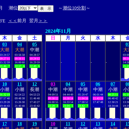
月 潮位
～
潮位10分割
～
＜＜
前月
翌月
＞＞
3'E
2024年11月
木
金
土
日
月
火
水
木
03
04
05
0
大潮
大潮
中潮
大
03:24
57
03:56
58
04:28
57
03:0
09:27
11
09:56
11
10:24
12
08:5
.
.
.
.
.
15:32
59
16:00
60
16:29
59
14:5
21:46
7
22:17
6
22:49
6
21:2
10
11
12
03
04
05
06
07
0
小潮
小潮
長潮
中潮
中潮
中潮
中潮
小潮
小
01:32
19
02:54
22
04:53
23
04:09
51
04:44
49
05:20
47
06:01
44
00:25
11
01:1
07:57
40
09:48
38
11:46
40
09:58
12
10:30
14
11:04
16
11:43
19
06:48
42
07:5
13:29
28
15:26
30
17:43
27
16:00
55
16:33
54
17:08
52
17:47
48
12:30
21
13:3
19:44
43
21:40
40
23:43
42
22:28
3
23:04
5
23:42
7
.
.
18:34
44
19:3
17
18
19
10
11
12
13
14
1