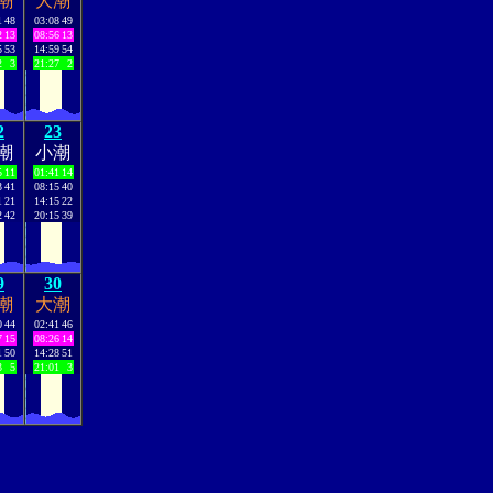
潮
大潮
1
48
03:08
49
2
13
08:56
13
5
53
14:59
54
2
3
21:27
2
2
23
潮
小潮
5
11
01:41
14
3
41
08:15
40
1
21
14:15
22
2
42
20:15
39
9
30
潮
大潮
0
44
02:41
46
7
15
08:26
14
1
50
14:28
51
3
5
21:01
3