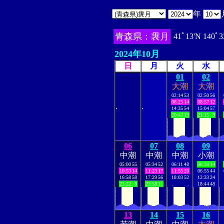
年
青森県：袰月
41ﾟ13'N 140ﾟ3
2024年10月
日
月
火
水
01
02
大潮
大潮
02:14
53
02:50
56
08:25
14
08:57
12
.
.
14:35
54
15:04
57
20:43
13
21:15
9
06
07
08
09
中潮
中潮
中潮
小潮
05:00
55
05:34
52
06:11
48
00:39
14
10:53
14
11:23
17
11:55
20
06:55
44
16:58
58
17:29
56
18:03
52
12:33
24
23:22
8
23:58
11
.
.
18:44
48
13
14
15
16