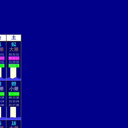
金
土
1
02
潮
大潮
0
51
03:35
52
4
12
09:26
12
8
55
15:29
56
1
3
21:54
3
8
09
潮
小潮
8
14
02:29
18
0
39
09:13
38
6
24
15:15
24
9
40
21:17
38
5
16