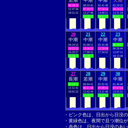
若潮
中潮
中潮
大潮
06:18
20
00:53
45
01:41
49
02:20
52
12:47
44
07:10
17
07:50
14
08:24
12
18:51
22
13:27
48
14:00
51
14:31
54
.
.
19:35
17
20:11
12
20:45
8
20
21
22
23
中潮
中潮
中潮
中潮
04:34
53
05:08
51
05:45
48
00:09
11
10:25
13
10:56
15
11:29
18
06:26
44
16:29
57
17:00
55
17:34
52
12:07
21
22:54
5
23:30
7
.
.
18:13
48
27
28
29
30
長潮
若潮
中潮
中潮
05:14
20
00:04
41
01:02
45
01:46
48
11:51
41
06:21
18
07:09
16
07:47
14
18:01
22
12:42
44
13:21
48
13:55
51
.
.
18:55
17
19:37
13
20:13
8
・ピンク色は、日出から日没の
・黄緑色は、夜間で且つ潮位が
・赤色は、日出から日没のあい