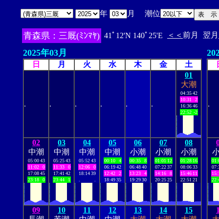
年
月 潮位
青森県：三厩(ﾐﾝﾏﾔ)
＜＜
前月
翌月
41ﾟ12'N 140ﾟ25'E
2025年03月
20
日
月
火
水
木
金
土
01
大潮
04:35
42
10:31
2
.
.
.
.
.
.
.
16:36
46
22:52
-2
02
03
04
05
06
07
08
中潮
中潮
中潮
中潮
小潮
小潮
小潮
05:00
43
05:25
43
05:52
43
00:10
4
00:35
8
01:01
12
01:28
16
01:
11:02
0
11:33
0
12:06
0
06:19
42
06:48
40
07:22
37
08:06
33
07:
17:08
45
17:41
42
18:14
39
12:42
2
13:23
4
14:16
8
15:46
11
15:
23:18
0
23:44
1
.
.
18:49
35
19:29
30
20:25
25
22:51
21
22:
09
10
11
12
13
14
15