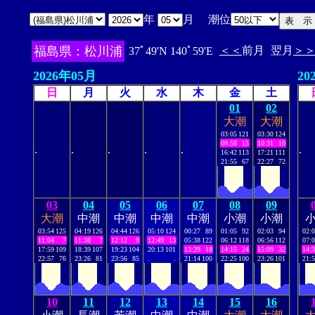
年
月 潮位
福島県：松川浦
＜＜
前月
翌月
＞
37ﾟ49'N 140ﾟ59'E
2026年05月
20
日
月
火
水
木
金
土
01
02
大潮
大潮
03:05
121
03:30
124
09:58
15
10:31
10
.
.
.
.
.
.
16:42
113
17:21
111
21:55
67
22:27
72
03
04
05
06
07
08
09
大潮
中潮
中潮
中潮
中潮
小潮
小潮
03:54
125
04:19
126
04:44
126
05:10
124
00:27
89
01:05
92
02:03
94
02:
11:04
7
11:38
7
12:12
9
12:49
13
05:38
122
06:12
118
06:56
112
07:
17:59
109
18:39
107
19:23
104
20:13
101
13:29
18
14:15
24
15:09
32
14:
22:57
76
23:26
81
23:56
85
.
.
21:14
100
22:25
100
23:26
101
21:
10
11
12
13
14
15
16