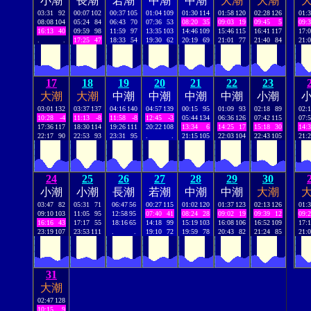
小潮
長潮
若潮
中潮
中潮
大潮
大潮
03:31
92
00:07
102
00:37
105
01:04
109
01:30
114
01:58
120
02:28
126
01:
08:08
104
05:24
84
06:43
70
07:36
53
08:20
35
09:03
19
09:45
5
09:
16:13
40
09:59
98
11:59
97
13:35
103
14:46
109
15:46
115
16:41
117
17:
.
.
17:25
47
18:33
54
19:30
62
20:19
69
21:01
77
21:40
84
21:
17
18
19
20
21
22
23
大潮
大潮
中潮
中潮
中潮
中潮
小潮
03:01
132
03:37
137
04:16
140
04:57
139
00:15
95
01:09
93
02:18
89
02:
10:28
-4
11:13
-8
11:58
-8
12:45
-3
05:44
134
06:36
126
07:42
115
07:
17:36
117
18:30
114
19:26
111
20:22
108
13:34
6
14:25
17
15:18
30
14:
22:17
90
22:53
93
23:31
95
.
.
21:15
105
22:03
104
22:43
105
21:
24
25
26
27
28
29
30
小潮
小潮
長潮
若潮
中潮
中潮
大潮
03:47
82
05:31
71
06:47
56
00:27
115
01:02
120
01:37
123
02:13
126
01:
09:10
103
11:05
95
12:58
95
07:40
41
08:24
28
09:02
19
09:39
12
09:
16:16
43
17:17
55
18:16
65
14:18
99
15:19
103
16:08
106
16:52
109
17:
23:19
107
23:53
111
.
.
19:10
72
19:59
78
20:43
82
21:24
85
21:
31
大潮
02:47
128
10:15
9