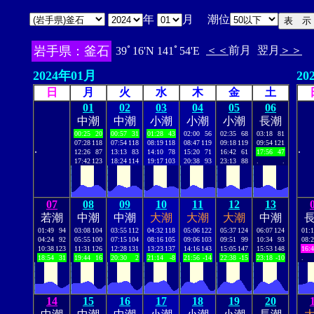
年
月 潮位
岩手県：釜石
＜＜
前月
翌月
＞＞
39ﾟ16'N 141ﾟ54'E
2024年01月
20
日
月
火
水
木
金
土
01
02
03
04
05
06
中潮
中潮
小潮
小潮
小潮
長潮
00:25
20
00:57
31
01:28
43
02:00
56
02:35
68
03:18
81
07:28
118
07:54
118
08:19
118
08:47
119
09:18
119
09:54
121
.
.
12:26
87
13:13
83
14:10
78
15:20
71
16:42
61
17:56
47
17:42
123
18:24
114
19:17
103
20:38
93
23:13
88
.
.
07
08
09
10
11
12
13
若潮
中潮
中潮
大潮
大潮
大潮
中潮
01:49
94
03:08
104
03:55
112
04:32
118
05:06
122
05:37
124
06:07
124
01:
04:24
92
05:55
100
07:15
104
08:16
105
09:06
103
09:51
99
10:34
93
08:
10:38
123
11:31
126
12:28
131
13:23
137
14:16
143
15:05
147
15:53
148
16:
18:54
31
19:44
16
20:30
2
21:14
-8
21:56
-14
22:38
-15
23:18
-10
.
14
15
16
17
18
19
20