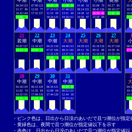
中潮
中潮
中潮
小潮
小潮
小潮
長潮
06:34
123
07:00
123
00:33
15
01:08
33
01:40
52
02:08
70
02:27
85
05:
11:17
86
12:03
77
07:24
123
07:48
123
08:14
125
08:42
126
09:18
127
10:
16:42
144
17:31
137
12:53
69
13:51
60
14:58
52
16:19
43
17:41
33
16:
23:56
0
.
.
18:24
125
19:26
111
20:50
97
23:19
89
.
.
23:
21
22
23
24
25
26
27
若潮
中潮
中潮
大潮
大潮
大潮
大潮
10:07
127
11:16
127
04:25
110
04:40
113
04:59
115
05:18
116
05:37
118
08:
18:53
21
19:50
11
07:07
106
08:21
102
09:11
95
09:52
88
10:28
81
17:
.
.
.
.
12:32
129
13:37
131
14:30
134
15:16
135
15:55
134
.
.
.
.
.
20:38
4
21:19
0
21:57
-1
22:31
0
23:02
4
.
28
29
30
31
中潮
中潮
中潮
中潮
05:56
119
06:15
120
06:34
121
00:23
31
04:
11:02
74
11:35
69
12:09
64
06:52
121
10:
16:32
131
17:08
126
17:44
120
12:44
59
15:
23:31
11
23:58
20
.
.
18:23
112
22:
・ピンク色は、日出から日没のあいだで且つ潮位が指定
・黄緑色は、夜間で且つ潮位が指定値以下を示す
・赤色は、日出から日没のあいだで且つ潮位が指定値以