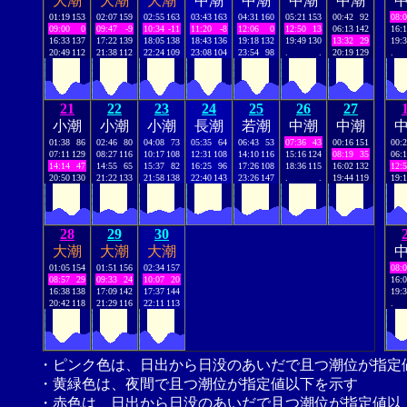
大潮
大潮
大潮
中潮
中潮
中潮
中潮
01:19
153
02:07
159
02:55
163
03:43
163
04:31
160
05:21
153
00:42
92
08:
09:00
0
09:47
-9
10:34
-11
11:20
-8
12:06
0
12:50
13
06:13
142
16:
16:33
137
17:22
139
18:05
138
18:43
136
19:18
132
19:49
130
13:32
29
19:
20:49
112
21:38
112
22:24
109
23:08
104
23:54
98
.
.
20:19
129
.
21
22
23
24
25
26
27
小潮
小潮
小潮
長潮
若潮
中潮
中潮
01:38
86
02:46
80
04:08
73
05:35
64
06:43
53
07:36
43
00:16
151
00:
07:11
129
08:27
116
10:17
108
12:31
108
14:10
116
15:16
124
08:19
35
06:
14:14
47
14:55
65
15:37
82
16:25
96
17:26
108
18:36
115
16:02
132
12:
20:50
130
21:22
133
21:58
138
22:40
143
23:26
147
.
.
19:44
119
19:
28
29
30
大潮
大潮
大潮
01:05
154
01:51
156
02:34
157
08:
08:57
29
09:33
24
10:07
20
16:
16:38
138
17:09
142
17:37
144
19:
20:42
118
21:29
116
22:11
113
.
・ピンク色は、日出から日没のあいだで且つ潮位が指定
・黄緑色は、夜間で且つ潮位が指定値以下を示す
・赤色は、日出から日没のあいだで且つ潮位が指定値以