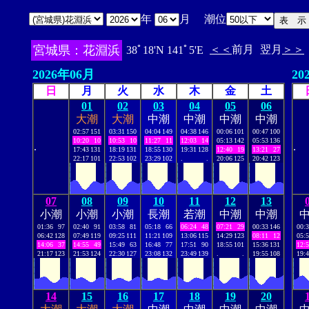
年
月 潮位
宮城県：花淵浜
＜＜
前月
翌月
＞＞
38ﾟ18'N 141ﾟ5'E
2026年06月
20
日
月
火
水
木
金
土
01
02
03
04
05
06
大潮
大潮
中潮
中潮
中潮
中潮
02:57
151
03:31
150
04:04
149
04:38
146
00:06
101
00:47
100
10:20
10
10:53
10
11:27
11
12:03
14
05:13
142
05:53
136
.
.
17:43
131
18:19
131
18:55
130
19:31
128
12:40
19
13:21
27
22:17
101
22:53
102
23:29
102
.
.
20:06
125
20:42
123
07
08
09
10
11
12
13
小潮
小潮
小潮
長潮
若潮
中潮
中潮
01:36
97
02:40
91
03:58
81
05:18
66
06:24
48
07:21
29
00:33
146
00:
06:42
128
07:49
119
09:25
111
11:21
109
13:06
115
14:29
123
08:11
12
05:
14:06
37
14:55
49
15:49
63
16:48
77
17:51
90
18:55
101
15:36
131
12:
21:17
123
21:53
124
22:30
127
23:08
132
23:49
139
.
.
19:55
108
19:
14
15
16
17
18
19
20