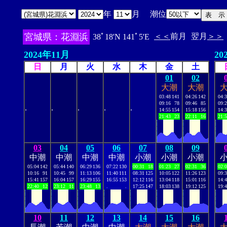
年
月 潮位
宮城県：花淵浜
＜＜
前月
翌月
＞＞
38ﾟ18'N 141ﾟ5'E
2024年11月
20
日
月
火
水
木
金
土
01
02
大潮
大潮
03:48
141
04:26
142
04:
09:16
78
09:46
85
09:
.
.
.
.
.
14:55
154
15:18
156
14:
21:43
23
22:11
16
21:
03
04
05
06
07
08
09
中潮
中潮
中潮
中潮
小潮
小潮
小潮
05:04
142
05:44
140
06:29
136
07:22
130
00:31
18
01:23
27
02:31
36
02:
10:16
91
10:45
99
11:13
106
11:40
111
08:31
125
10:05
122
11:26
123
09:
15:41
157
16:04
157
16:29
155
16:55
153
12:12
116
13:04
118
15:01
116
14:
22:40
12
23:12
11
23:48
13
.
.
17:25
147
18:03
138
19:12
125
19:
10
11
12
13
14
15
16