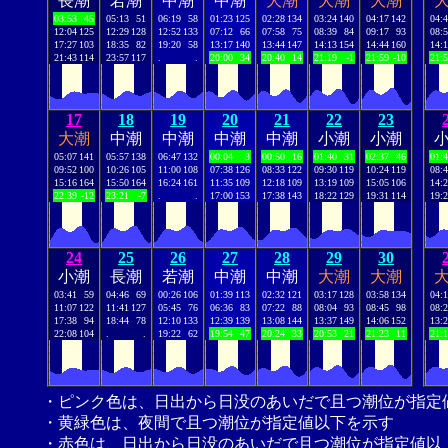
長潮
若潮
中潮
中潮
大潮
大潮
大潮
03:53
45
05:13
51
06:19
58
01:23
125
02:28
134
03:24
140
04:17
142
04:
12:04
125
12:29
128
12:52
133
07:12
66
07:58
75
08:39
84
09:17
93
08:
17:27
103
18:35
82
19:20
58
13:17
140
13:44
147
14:13
154
14:44
160
14:
21:43
114
23:57
117
.
.
20:00
34
20:40
14
21:19
-1
21:59
-10
21:
17
18
19
20
21
22
23
大潮
中潮
中潮
中潮
中潮
小潮
小潮
05:07
141
05:57
138
06:47
132
00:04
3
00:50
16
01:40
31
02:37
46
01:
09:52
100
10:26
105
11:00
108
07:38
126
08:33
122
09:30
119
10:24
119
08:
15:16
164
15:50
164
16:24
161
11:35
109
12:18
109
13:19
109
15:05
106
14:
22:39
-12
23:21
-7
.
.
17:00
153
17:38
143
18:22
129
19:31
114
19:
24
25
26
27
28
29
30
小潮
長潮
若潮
中潮
中潮
大潮
大潮
03:41
59
04:46
69
00:26
106
01:39
113
02:32
121
03:17
128
03:58
134
04:
11:07
122
11:41
127
05:45
76
06:36
83
07:22
88
08:04
93
08:45
98
08:
17:38
94
18:44
78
12:10
133
12:39
139
13:08
144
13:37
149
14:06
152
13:
22:08
104
.
.
19:22
62
19:54
47
20:24
33
20:53
21
21:23
11
21:
・ピンク色は、日出から日没のあいだで且つ潮位が指定
・黄緑色は、夜間で且つ潮位が指定値以下を示す
・赤色は、日出から日没のあいだで且つ潮位が指定値以