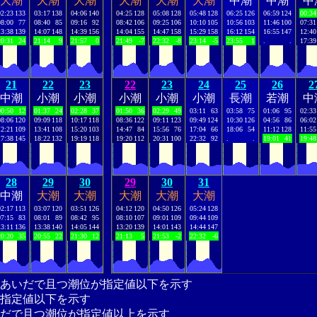
大潮
大潮
大潮
大潮
大潮
大潮
中潮
中潮
中
02:23
133
03:17
138
04:06
140
04:25
128
05:08
128
05:48
128
06:25
126
06:59
124
00:34
08:00
77
08:40
85
09:16
92
08:42
106
09:25
106
10:10
105
10:56
103
11:46
100
07:31
13:38
139
14:07
148
14:39
156
14:04
155
14:47
158
15:29
158
16:12
154
16:55
147
12:40
20:31
24
21:14
9
21:57
0
21:49
-7
22:32
-8
23:14
-5
23:55
1
.
.
17:39
21
22
23
22
23
24
25
26
2
中潮
小潮
小潮
小潮
小潮
小潮
長潮
若潮
中
00:50
12
01:37
24
02:28
37
01:50
36
02:29
49
03:11
63
03:58
75
01:06
95
02:33
08:06
120
09:09
118
10:17
118
08:36
122
09:11
123
09:49
124
10:30
126
04:56
86
06:02
12:21
109
13:41
108
15:20
103
14:47
84
15:56
76
17:04
66
18:06
54
11:12
128
11:55
17:38
145
18:22
132
19:19
118
19:20
112
20:31
100
22:32
92
.
.
19:01
41
19:48
28
29
30
29
30
31
中潮
大潮
大潮
大潮
大潮
大潮
02:17
113
03:07
120
03:51
126
04:12
120
04:50
126
05:24
128
07:15
83
08:01
89
08:42
95
08:10
107
09:01
109
09:44
109
13:11
136
13:38
140
14:05
144
13:20
139
14:01
143
14:44
147
20:20
35
20:55
22
21:30
12
21:13
5
21:53
-2
22:32
-6
あいだで且つ潮位が指定値以下を示す
指定値以下を示す
だで且つ潮位が指定値以上を示す