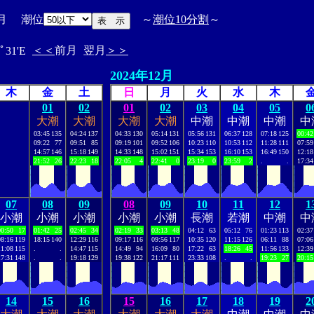
月 潮位
～
潮位10分割
～
＜＜
前月
翌月
＞＞
ﾟ31'E
2024年12月
木
金
土
日
月
火
水
木
01
02
01
02
03
04
05
0
大潮
大潮
大潮
大潮
中潮
中潮
中潮
中
03:45
135
04:24
137
04:33
130
05:14
131
05:56
131
06:37
128
07:18
125
00:42
09:22
77
09:51
85
09:19
101
09:52
106
10:23
110
10:53
112
11:28
111
07:59
14:57
146
15:18
149
14:33
148
15:02
151
15:34
153
16:10
153
16:49
150
12:18
21:52
26
22:23
18
22:05
4
22:41
0
23:19
0
23:59
2
.
.
17:34
07
08
09
08
09
10
11
12
1
小潮
小潮
小潮
小潮
小潮
長潮
若潮
中潮
中
00:50
17
01:42
25
02:45
34
02:19
33
03:13
48
04:12
63
05:12
76
01:23
113
02:37
08:16
119
18:15
140
12:29
116
09:17
116
09:56
117
10:35
120
11:15
126
06:11
88
07:06
11:08
115
.
.
14:47
115
14:49
94
16:09
80
17:22
63
18:26
45
11:56
133
12:39
17:31
148
.
.
19:18
129
19:38
122
21:17
111
23:33
108
.
.
19:23
27
20:15
14
15
16
15
16
17
18
19
2