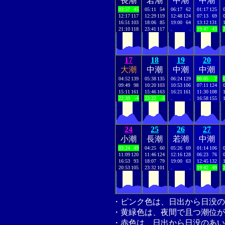
長潮
若潮
中潮
中潮
03:57
45
05:11
54
06:17
62
01:17
125
12:17
117
12:29
119
12:48
124
07:13
69
16:51
103
18:06
85
19:00
64
13:12
131
21:10
118
23:41
117
.
.
19:47
43
17
18
19
20
大潮
中潮
中潮
中潮
04:52
139
05:38
135
06:24
129
00:05
2
09:49
98
10:20
103
10:53
106
07:11
124
15:11
161
15:46
163
16:21
161
11:30
108
22:39
-4
23:22
-3
.
.
16:58
155
24
25
26
27
小潮
長潮
若潮
中潮
03:24
49
04:25
60
05:26
69
01:14
106
11:09
120
11:46
124
12:16
128
06:23
76
16:53
93
18:07
79
19:00
63
12:45
132
20:53
105
23:32
101
.
.
19:42
49
・ピンク色は、日出から日没の
・黄緑色は、夜間で且つ潮位が
・赤色は、日出から日没のあい