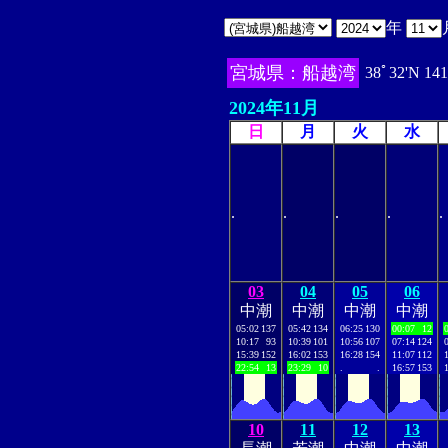
年
宮城県：船越湾
38ﾟ32'N 141
2024年11月
日
月
火
水
.
.
.
.
.
03
04
05
06
中潮
中潮
中潮
中潮
05:02
137
05:42
134
06:25
130
00:07
12
10:17
93
10:39
101
10:56
107
07:14
124
15:39
152
16:02
153
16:28
154
11:07
112
22:54
13
23:29
10
.
.
16:57
153
10
11
12
13