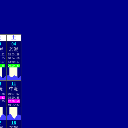
金
土
3
04
潮
若潮
122
02:03
128
85
08:04
66
107
13:40
117
35
20:00
40
0
11
潮
中潮
148
00:07
92
-12
05:20
145
139
12:38
-6
.
19:55
132
7
18