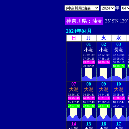
年
神奈川県：油壷
35ﾟ9'N 139ﾟ
2024年04月
日
月
火
水
01
02
03
小潮
小潮
長潮
01:39
89
02:02
99
02:23
108
07:09
125
07:38
119
05:06
107
.
15:02
19
16:30
24
08:39
110
23:38
101
.
.
18:18
24
07
08
09
10
大潮
大潮
大潮
大潮
03:56
137
04:20
141
04:44
145
05:08
146
09:49
40
10:25
22
11:01
6
11:38
-3
15:47
141
16:37
148
17:26
150
18:13
147
22:07
20
22:45
30
23:21
43
23:54
57
.
14
15
16
17