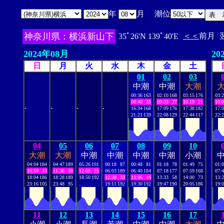
年
月 潮位
神奈川県：横浜新山下
＜＜
前月
35ﾟ26'N 139ﾟ40'E
2024年08月
20
日
月
火
水
木
金
土
01
02
03
中潮
中潮
大潮
00:36
163
02:10
168
03:15
176
03:
08:40
35
09:33
27
10:19
21
10:
.
.
.
.
16:34
168
17:09
176
17:38
182
17:
21:21
139
22:08
129
22:44
117
22:
04
05
06
07
08
09
10
大潮
大潮
中潮
中潮
中潮
中潮
小潮
04:04
184
04:47
189
05:26
191
00:18
87
00:48
81
01:18
78
01:49
75
01:
10:59
19
11:36
20
12:08
25
06:03
189
06:40
184
07:18
177
07:59
168
07:
18:04
186
18:28
189
18:50
192
12:38
33
13:06
44
13:33
58
14:00
73
13:
23:16
105
23:48
95
.
.
19:11
192
19:30
192
19:47
190
20:05
186
19:
11
12
13
14
15
16
17