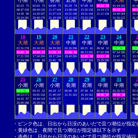
小潮
小潮
長潮
若潮
中潮
中潮
大潮
02:23
75
03:03
75
04:00
75
05:29
74
07:09
64
08:22
50
01:44
165
01:
08:47
159
09:49
150
11:17
144
13:38
146
15:26
158
16:14
172
09:18
34
08:
14:28
90
14:59
107
15:37
124
16:52
140
19:51
144
21:11
134
16:49
184
16:
20:24
181
20:48
176
21:19
169
22:12
162
23:53
158
.
.
21:56
122
21:
18
19
20
21
22
23
24
大潮
大潮
大潮
中潮
中潮
中潮
中潮
02:55
178
03:50
191
04:39
202
05:26
206
00:21
65
00:58
55
01:38
50
01:
10:05
20
10:49
11
11:29
10
12:06
16
06:13
205
07:02
198
07:54
186
07:
17:21
193
17:50
200
18:17
204
18:43
205
12:41
30
13:15
49
13:47
73
13:
22:34
108
23:09
93
23:45
78
.
.
19:07
204
19:29
200
19:50
195
18:
25
26
27
28
29
30
31
小潮
小潮
小潮
長潮
若潮
中潮
中潮
02:21
48
03:13
52
04:24
57
06:00
59
07:30
54
00:46
155
02:26
165
02:
08:53
171
10:05
156
11:49
147
21:31
161
16:10
162
08:36
47
09:26
39
09:
14:16
97
14:44
119
15:06
137
.
.
20:54
148
16:28
170
16:47
176
16:
20:09
188
20:29
181
20:51
172
.
.
.
.
21:33
133
22:01
117
21:
・ピンク色は、日出から日没のあいだで且つ潮位が指定
・黄緑色は、夜間で且つ潮位が指定値以下を示す
・赤色は、日出から日没のあいだで且つ潮位が指定値以