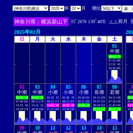
年
月 潮位
神奈川県：横浜新山下
＜＜
前月
35ﾟ26'N 139ﾟ40'E
2025年02月
20
日
月
火
水
木
金
土
01
中潮
00:40
-3
07:25
186
.
.
.
.
.
.
.
12:55
65
18:36
185
02
03
04
05
06
07
08
中潮
中潮
小潮
小潮
小潮
長潮
若潮
01:14
10
01:46
30
02:18
53
02:48
78
03:18
101
01:15
126
04:11
138
00:
07:49
183
08:11
178
08:32
173
08:55
167
09:21
160
03:47
122
07:18
136
06:
13:33
58
14:14
53
15:04
50
16:10
49
17:42
46
09:59
152
11:43
145
12:
19:24
174
20:18
160
21:22
144
22:50
130
.
.
19:16
37
20:28
25
18:
09
10
11
12
13
14
15