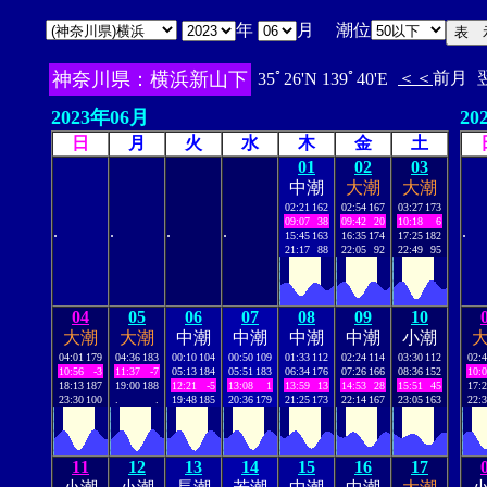
年
月 潮位
神奈川県：横浜新山下
＜＜
前月
35ﾟ26'N 139ﾟ40'E
2023年06月
20
日
月
火
水
木
金
土
01
02
03
中潮
大潮
大潮
02:21
162
02:54
167
03:27
173
09:07
38
09:42
20
10:18
6
.
.
.
.
.
15:45
163
16:35
174
17:25
182
21:17
88
22:05
92
22:49
95
04
05
06
07
08
09
10
大潮
大潮
中潮
中潮
中潮
中潮
小潮
04:01
179
04:36
183
00:10
104
00:50
109
01:33
112
02:24
114
03:30
112
02:
10:56
-3
11:37
-7
05:13
184
05:51
183
06:34
176
07:26
166
08:36
152
10:
18:13
187
19:00
188
12:21
-5
13:08
1
13:59
13
14:53
28
15:51
45
17:
23:30
100
.
.
19:48
185
20:36
179
21:25
173
22:14
167
23:05
163
22:
11
12
13
14
15
16
17