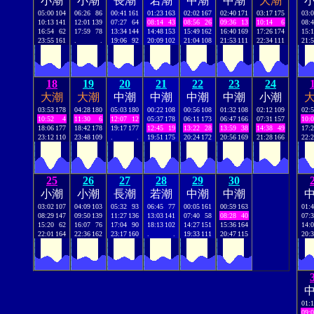
小潮
小潮
長潮
若潮
中潮
中潮
大潮
05:00
104
06:26
86
00:41
161
01:23
163
02:02
167
02:40
171
03:17
175
03:
10:13
141
12:01
139
07:27
64
08:14
43
08:56
26
09:36
13
10:14
6
08:
16:54
62
17:59
78
13:34
144
14:48
153
15:49
162
16:40
169
17:26
174
15:
23:55
161
.
.
19:06
92
20:09
102
21:04
108
21:53
111
22:34
111
21:
18
19
20
21
22
23
24
大潮
大潮
中潮
中潮
中潮
中潮
小潮
03:53
178
04:28
180
05:03
180
00:22
108
00:56
108
01:32
108
02:12
109
02:
10:52
4
11:30
6
12:07
12
05:37
178
06:11
173
06:47
166
07:31
157
10:
18:06
177
18:42
178
19:17
177
12:45
19
13:22
28
13:59
38
14:38
49
17:
23:12
110
23:48
109
.
.
19:51
175
20:24
172
20:56
169
21:28
166
22:
25
26
27
28
29
30
小潮
小潮
長潮
若潮
中潮
中潮
03:02
107
04:09
103
05:32
93
06:45
77
00:05
161
00:59
163
01:
08:29
147
09:50
139
11:27
136
13:03
141
07:40
58
08:28
40
07:
15:20
62
16:07
76
17:04
90
18:13
102
14:27
151
15:36
164
14:
22:01
164
22:36
162
23:17
160
.
.
19:33
111
20:47
115
20:
01:
09: