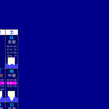
金
土
01
長潮
00:41
155
07:15
91
12:47
130
18:45
79
7
08
潮
中潮
187
04:49
188
-1
11:53
-3
178
18:53
178
106
.
.
4
15