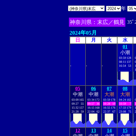
年
神奈川県：末広／鶴見
35ﾟ
2024年05月
日
月
火
水
01
小潮
03:59
128
08:11
137
.
.
.
16:54
53
.
.
05
06
07
08
中潮
中潮
大潮
大潮
03:09
165
03:34
172
03:59
178
04:24
182
09:27
55
09:57
36
10:28
19
10:59
7
15:32
157
16:15
168
16:55
176
17:33
179
21:28
59
22:04
62
22:37
67
23:08
75
12
13
14
15