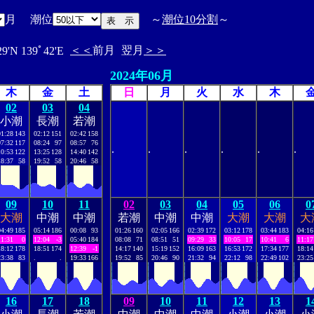
月 潮位
～
潮位10分割
～
＜＜
前月
翌月
＞＞
29'N 139ﾟ42'E
2024年06月
木
金
土
日
月
火
水
木
02
03
04
小潮
長潮
若潮
01:28
143
02:12
151
02:42
158
07:32
117
08:24
97
08:57
76
.
.
.
.
.
.
10:53
122
13:25
128
14:40
142
18:37
58
19:52
58
20:46
58
09
10
11
02
03
04
05
06
0
大潮
中潮
中潮
若潮
中潮
中潮
大潮
大潮
大
04:49
185
05:14
186
00:08
93
01:26
160
02:05
166
02:39
172
03:12
178
03:44
183
04:16
11:31
0
12:04
-3
05:40
184
08:08
71
08:51
51
09:29
33
10:05
17
10:41
6
11:17
18:12
178
18:51
174
12:39
-1
14:17
140
15:19
152
16:09
163
16:53
172
17:34
177
18:14
23:38
83
.
.
19:33
166
19:52
85
20:46
90
21:32
94
22:12
98
22:49
102
23:25
16
17
18
09
10
11
12
13
1