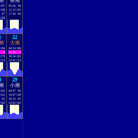
潮
長潮
107
05:56
96
138
11:22
131
67
17:26
83
158
.
.
1
22
潮
大潮
184
04:24
188
4
11:31
0
179
18:34
181
113
23:42
113
8
29
潮
小潮
102
04:37
95
151
10:07
139
62
16:15
81
165
23:05
163