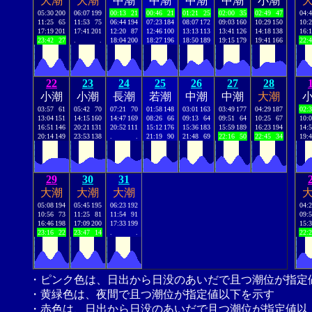
大潮
大潮
中潮
中潮
中潮
中潮
小潮
05:30
200
06:07
199
00:13
21
00:46
21
01:21
25
02:00
35
02:49
47
04:
11:25
65
11:53
75
06:44
194
07:23
184
08:07
172
09:03
160
10:29
150
10:
17:19
201
17:41
201
12:20
87
12:46
100
13:13
113
13:41
126
14:18
138
16:
23:42
27
.
.
18:04
200
18:27
196
18:50
189
19:15
179
19:41
166
22:
22
23
24
25
26
27
28
小潮
小潮
長潮
若潮
中潮
中潮
大潮
03:57
61
05:42
70
07:21
70
01:58
148
03:01
163
03:49
177
04:29
187
02:
13:04
151
14:15
160
14:47
169
08:26
66
09:13
64
09:51
64
10:25
67
10:
16:51
146
20:21
131
20:52
111
15:12
176
15:36
183
15:59
189
16:23
194
14:
20:14
149
23:53
138
.
.
21:19
90
21:48
69
22:16
50
22:45
34
19:
29
30
31
大潮
大潮
大潮
05:08
194
05:45
195
06:23
192
04:
10:56
73
11:25
81
11:54
91
09:
16:46
198
17:09
200
17:33
199
15:
23:16
22
23:47
14
.
.
22:
・ピンク色は、日出から日没のあいだで且つ潮位が指定
・黄緑色は、夜間で且つ潮位が指定値以下を示す
・赤色は、日出から日没のあいだで且つ潮位が指定値以