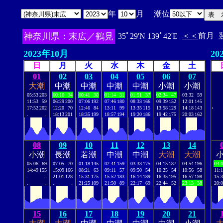
年
月 潮位
神奈川県：末広／鶴見
＜＜
前月
35ﾟ29'N 139ﾟ42'E
2023年10月
20
日
月
火
水
木
金
土
01
02
03
04
05
06
07
大潮
中潮
中潮
中潮
中潮
小潮
小潮
05:53
203
00:10
34
00:41
30
01:14
31
01:51
37
02:34
47
03:32
59
11:53
59
06:29
200
07:06
192
07:46
180
08:33
166
09:39
152
12:01
145
.
17:52
202
12:20
70
12:46
84
13:11
99
13:35
115
13:58
129
14:18
143
.
.
18:13
201
18:35
199
18:57
194
19:20
186
19:42
175
20:03
162
08
09
10
11
12
13
14
小潮
長潮
若潮
中潮
中潮
大潮
大潮
05:06
69
07:05
70
01:18
145
02:41
159
03:33
175
04:15
187
04:54
196
03:
14:49
155
15:09
166
08:21
63
09:11
57
09:50
54
10:25
54
10:56
58
11:
.
.
21:01
128
15:31
175
15:52
183
16:14
189
16:35
195
16:57
198
15:
.
.
.
.
21:25
109
21:50
89
22:17
69
22:44
52
23:13
38
20:
15
16
17
18
19
20
21