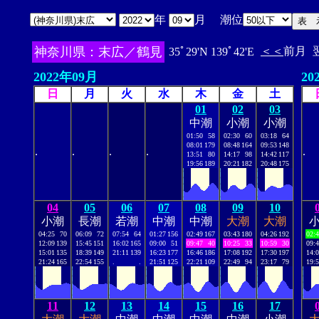
年
月 潮位
神奈川県：末広／鶴見
＜＜
前月
35ﾟ29'N 139ﾟ42'E
2022年09月
20
日
月
火
水
木
金
土
01
02
03
中潮
小潮
小潮
01:50
58
02:30
60
03:18
64
08:01
179
08:48
164
09:53
148
.
.
.
.
.
13:51
80
14:17
98
14:42
117
19:56
189
20:21
182
20:48
175
04
05
06
07
08
09
10
小潮
長潮
若潮
中潮
中潮
大潮
大潮
04:25
70
06:09
72
07:54
64
01:27
156
02:49
167
03:43
180
04:26
192
02:
12:09
139
15:45
151
16:02
165
09:00
51
09:47
40
10:25
33
10:59
30
09:
15:01
135
18:39
149
21:11
139
16:23
177
16:46
186
17:08
192
17:30
197
14:
21:24
165
22:54
155
.
.
21:51
125
22:21
109
22:49
94
23:17
79
19:
11
12
13
14
15
16
17